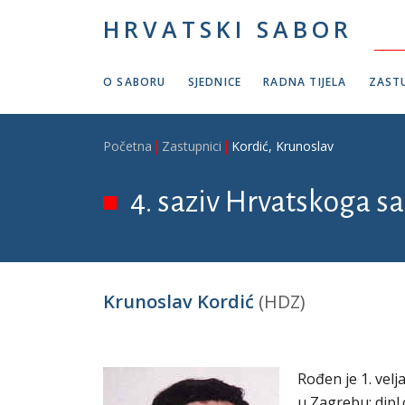
Skoči na glavni sadržaj
HRVATSKI SABOR
O SABORU
SJEDNICE
RADNA TIJELA
ZASTU
Breadcrumb
Početna
Zastupnici
Kordić, Krunoslav
4. saziv Hrvatskoga sa
Krunoslav Kordić
(HDZ)
Rođen je 1. vel
u Zagrebu; dipl