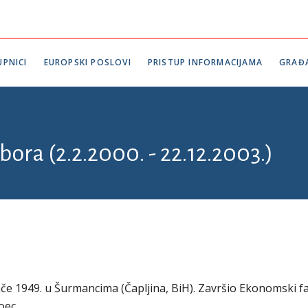
PNICI
EUROPSKI POSLOVI
PRISTUP INFORMACIJAMA
GRAĐ
bora (2.2.2000. - 22.12.2003.)
jače 1949. u Šurmancima (Čapljina, BiH). Završio Ekonomski f
.oec.