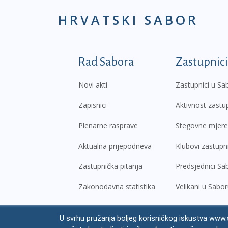
HRVATSKI SABOR
Podnožje prvi izborni
Rad Sabora
Zastupnici
Novi akti
Zastupnici u Sa
Zapisnici
Aktivnost zastu
Plenarne rasprave
Stegovne mjere
Aktualna prijepodneva
Klubovi zastupn
Zastupnička pitanja
Predsjednici Sa
Zakonodavna statistika
Velikani u Sabo
U svrhu pružanja boljeg korisničkog iskustva www.s