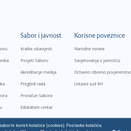
k
Sabor i javnost
Korisne poveznice
boru
Kratke obavijesti
Narodne novine
pnika
Posjeti Saboru
Savjetovanja s javnošću
Akreditacije medija
Državno izborno povjerenstv
ika
Pregledi rada
Ustavni sud RH
bora
Proračun Sabora
ru
Edukativni centar
abor.hr koristi kolačiće (cookies). Postavke kolačića