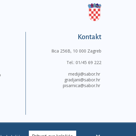
Kontakt
Ilica 256B, 10 000 Zagreb
Tel.:
01/45 69 222
mediji@sabor.hr
o
gradjani@sabor.hr
pisarnica@sabor.hr