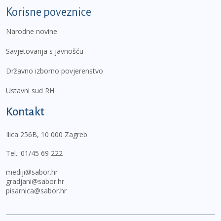
Korisne poveznice
Narodne novine
Savjetovanja s javnošću
Državno izborno povjerenstvo
Ustavni sud RH
Kontakt
Ilica 256B, 10 000 Zagreb
Tel.:
01/45 69 222
mediji@sabor.hr
gradjani@sabor.hr
pisarnica@sabor.hr