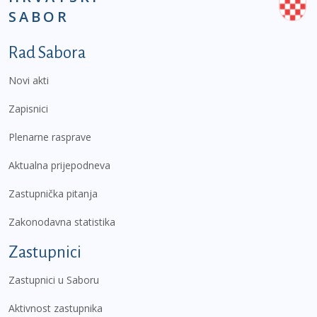
SABOR
Podnožje prvi izbornik
Rad Sabora
Novi akti
Zapisnici
Plenarne rasprave
Aktualna prijepodneva
Zastupnička pitanja
Zakonodavna statistika
Zastupnici
Zastupnici u Saboru
Aktivnost zastupnika