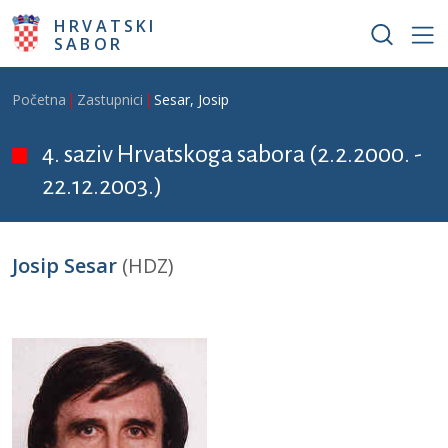
Skoči na glavni sadržaj
HRVATSKI
SABOR
Breadcrumb
Početna
Zastupnici
Sesar, Josip
4. saziv Hrvatskoga sabora (2.2.2000. -
22.12.2003.)
Josip Sesar
(HDZ)