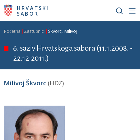
Skoči na glavni sadržaj
HRVATSKI
SABOR
Breadcrumb
Početna
Zastupnici
Škvorc, Milivoj
6. saziv Hrvatskoga sabora (11.1.2008. -
22.12.2011.)
Milivoj Škvorc
(HDZ)