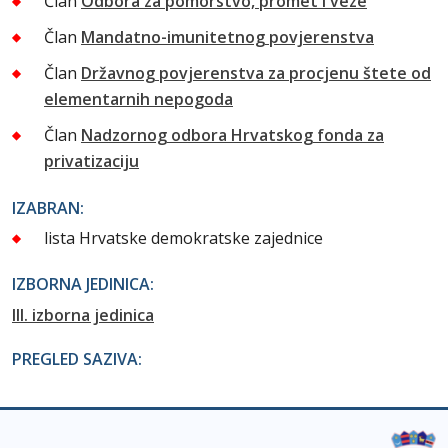
Član
Odbora za pomorstvo, promet i veze
Član
Mandatno-imunitetnog povjerenstva
Član
Državnog povjerenstva za procjenu štete od
elementarnih nepogoda
Član
Nadzornog odbora Hrvatskog fonda za
privatizaciju
IZABRAN:
lista Hrvatske demokratske zajednice
IZBORNA JEDINICA:
III. izborna jedinica
PREGLED SAZIVA: