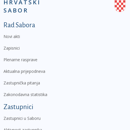
HRVATSKI
SABOR
Podnožje prvi izbornik
Rad Sabora
Novi akti
Zapisnici
Plenarne rasprave
Aktualna prijepodneva
Zastupnička pitanja
Zakonodavna statistika
Zastupnici
Zastupnici u Saboru
Aktivnost zastupnika