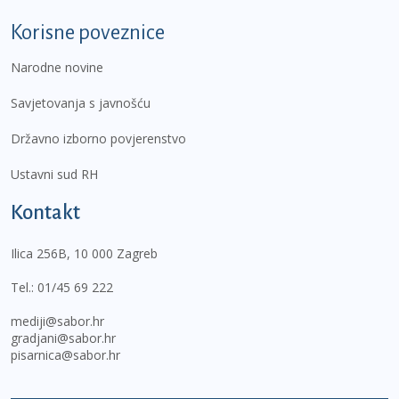
Korisne poveznice
Narodne novine
Savjetovanja s javnošću
Državno izborno povjerenstvo
Ustavni sud RH
Kontakt
Ilica 256B, 10 000 Zagreb
Tel.:
01/45 69 222
mediji@sabor.hr
gradjani@sabor.hr
pisarnica@sabor.hr