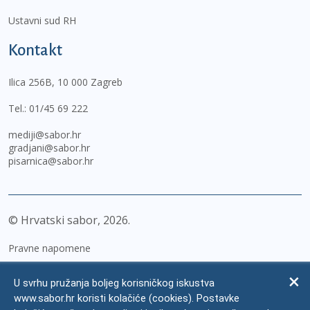
Ustavni sud RH
Kontakt
Ilica 256B, 10 000 Zagreb
Tel.:
01/45 69 222
mediji@sabor.hr
gradjani@sabor.hr
pisarnica@sabor.hr
© Hrvatski sabor,
2026
Pravne napomene
Izjava o pristupačnosti
U svrhu pružanja boljeg korisničkog iskustva
Zaštita osobnih podataka
www.sabor.hr koristi kolačiće (cookies). Postavke