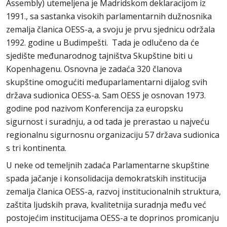
Assembly) utemeljena je Madridskom deklaracijom iz
1991., sa sastanka visokih parlamentarnih dužnosnika
zemalja članica OESS-a, a svoju je prvu sjednicu održala
1992. godine u Budimpešti. Tada je odlučeno da će
sjedište međunarodnog tajništva Skupštine biti u
Kopenhagenu. Osnovna je zadaća 320 članova
skupštine omogućiti međuparlamentarni dijalog svih
država sudionica OESS-a. Sam OESS je osnovan 1973.
godine pod nazivom Konferencija za europsku
sigurnost i suradnju, a od tada je prerastao u najveću
regionalnu sigurnosnu organizaciju 57 država sudionica
s tri kontinenta.
U neke od temeljnih zadaća Parlamentarne skupštine
spada jačanje i konsolidacija demokratskih institucija
zemalja članica OESS-a, razvoj institucionalnih struktura,
zaštita ljudskih prava, kvalitetnija suradnja među već
postojećim institucijama OESS-a te doprinos promicanju