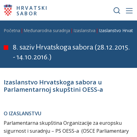
Skoči na glavni sadržaj
HRVATSKI
SABOR
Breadcrumb
Početna
Međunarodna suradnja
Izaslanstva
Izaslanstvo Hrvats
8. saziv Hrvatskoga sabora (28.12.2015.
- 14.10.2016.)
Izaslanstvo Hrvatskoga sabora u
Parlamentarnoj skupštini OESS-a
O IZASLANSTVU
Parlamentarna skupština Organizacije za europsku
sigurnost i suradnju – PS OESS-a (OSCE Parliamentary