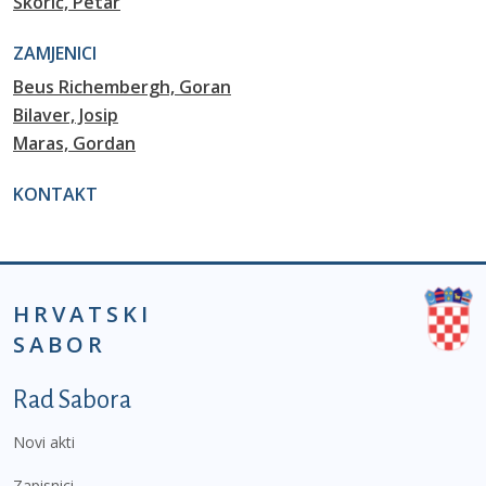
Škorić, Petar
ZAMJENICI
Beus Richembergh, Goran
Bilaver, Josip
Maras, Gordan
KONTAKT
HRVATSKI
SABOR
Podnožje prvi izbornik
Rad Sabora
Novi akti
Zapisnici