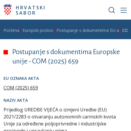
Skoči na glavni sadržaj
HRVATSKI
SABOR
Breadcrumb
Početna
Europski poslovi
Postupanje s dokumentima EU-a
COM
Postupanje s dokumentima Europske
unije -
COM (2025) 659
EU OZNAKA AKTA
COM (2025) 659
NAZIV AKTA
Prijedlog UREDBE VIJEĆA o izmjeni Uredbe (EU)
2021/2283 o otvaranju autonomnih carinskih kvota
Unije za određene poljoprivredne i industrijske
proizvode i upravljanju njima