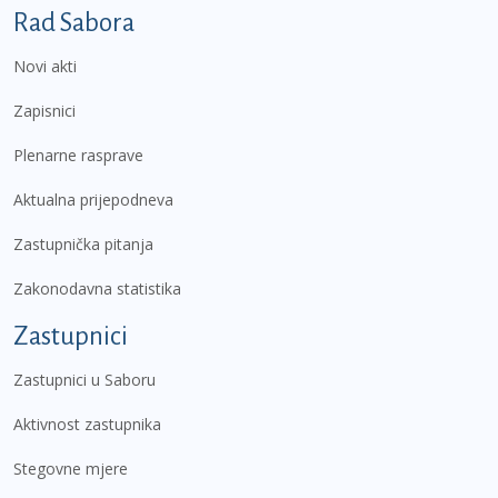
Podnožje prvi izbornik
Rad Sabora
Novi akti
Zapisnici
Plenarne rasprave
Aktualna prijepodneva
Zastupnička pitanja
Zakonodavna statistika
Zastupnici
Zastupnici u Saboru
Aktivnost zastupnika
Stegovne mjere