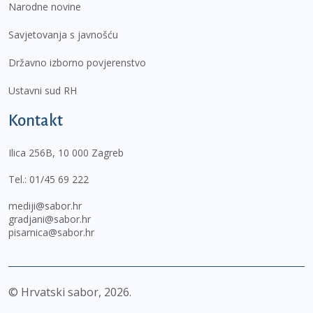
Narodne novine
Savjetovanja s javnošću
Državno izborno povjerenstvo
Ustavni sud RH
Kontakt
Ilica 256B, 10 000 Zagreb
Tel.:
01/45 69 222
mediji@sabor.hr
gradjani@sabor.hr
pisarnica@sabor.hr
© Hrvatski sabor,
2026