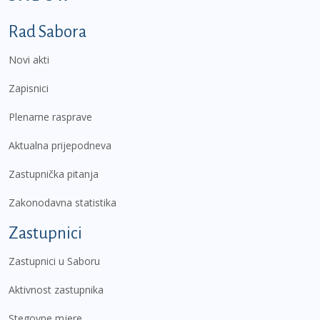
Podnožje prvi izbornik
Rad Sabora
Novi akti
Zapisnici
Plenarne rasprave
Aktualna prijepodneva
Zastupnička pitanja
Zakonodavna statistika
Zastupnici
Zastupnici u Saboru
Aktivnost zastupnika
Stegovne mjere