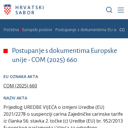
Skoči na glavni sadržaj
HRVATSKI
SABOR
Breadcrumb
Početna
Europski poslovi
Postupanje s dokumentima EU-a
COM
Postupanje s dokumentima Europske
unije -
COM (2025) 660
EU OZNAKA AKTA
COM (2025) 660
NAZIV AKTA
Prijedlog UREDBE VIJEĆA o izmjeni Uredbe (EU)
2021/2278 o suspenziji carina Zajedničke carinske tarife
iz članka 56. stavka 2. točke (c) Uredbe (EU) br. 952/2013
Europskog parlamenta i Vijeća za određene