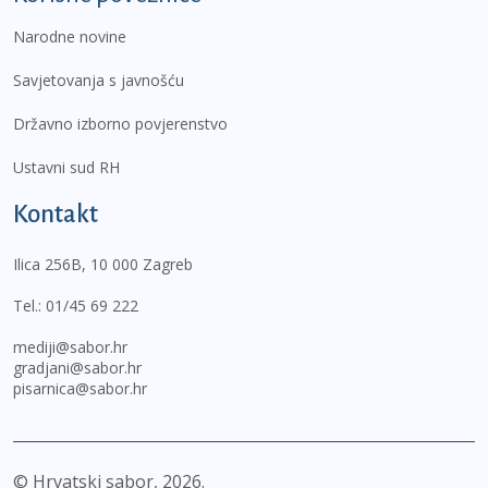
Narodne novine
Savjetovanja s javnošću
Državno izborno povjerenstvo
Ustavni sud RH
Kontakt
Ilica 256B, 10 000 Zagreb
Tel.:
01/45 69 222
mediji@sabor.hr
gradjani@sabor.hr
pisarnica@sabor.hr
© Hrvatski sabor,
2026