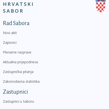
HRVATSKI
SABOR
Podnožje prvi izbornik
Rad Sabora
Novi akti
Zapisnici
Plenarne rasprave
Aktualna prijepodneva
Zastupnička pitanja
Zakonodavna statistika
Zastupnici
Zastupnici u Saboru