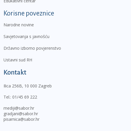
Edukativni centar
Korisne poveznice
Narodne novine
Savjetovanja s javnošću
Državno izborno povjerenstvo
Ustavni sud RH
Kontakt
Ilica 256B, 10 000 Zagreb
Tel.:
01/45 69 222
mediji@sabor.hr
gradjani@sabor.hr
pisarnica@sabor.hr