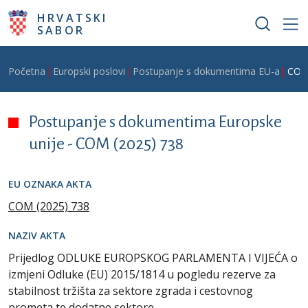
Skoči na glavni sadržaj
HRVATSKI
SABOR
Breadcrumb
Početna
Europski poslovi
Postupanje s dokumentima EU-a
COM
Postupanje s dokumentima Europske
unije -
COM (2025) 738
EU OZNAKA AKTA
COM (2025) 738
NAZIV AKTA
Prijedlog ODLUKE EUROPSKOG PARLAMENTA I VIJEĆA o
izmjeni Odluke (EU) 2015/1814 u pogledu rezerve za
stabilnost tržišta za sektore zgrada i cestovnog
prometa te dodatne sektore