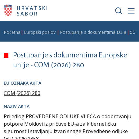
Skoči na glavni sadržaj
HRVATSKI
SABOR
Breadcrumb
Početna
Europski poslovi
Postupanje s dokumentima EU-a
COM
Postupanje s dokumentima Europske
unije -
COM (2026) 280
EU OZNAKA AKTA
COM (2026) 280
NAZIV AKTA
Prijedlog PROVEDBENE ODLUKE VIJEĆA o odobravanju
potpore Moldovi iz pričuve EU-a za kibernetičku
sigurnost i stavljanju izvan snage Provedbene odluke
(EU) 2025/1458