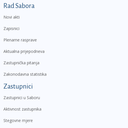
Podnožje prvi izbornik
Rad Sabora
Novi akti
Zapisnici
Plenarne rasprave
Aktualna prijepodneva
Zastupnička pitanja
Zakonodavna statistika
Zastupnici
Zastupnici u Saboru
Aktivnost zastupnika
Stegovne mjere