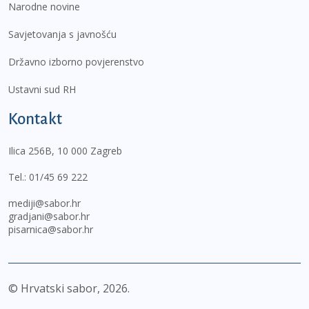
Narodne novine
Savjetovanja s javnošću
Državno izborno povjerenstvo
Ustavni sud RH
Kontakt
Ilica 256B, 10 000 Zagreb
Tel.:
01/45 69 222
mediji@sabor.hr
gradjani@sabor.hr
pisarnica@sabor.hr
© Hrvatski sabor,
2026