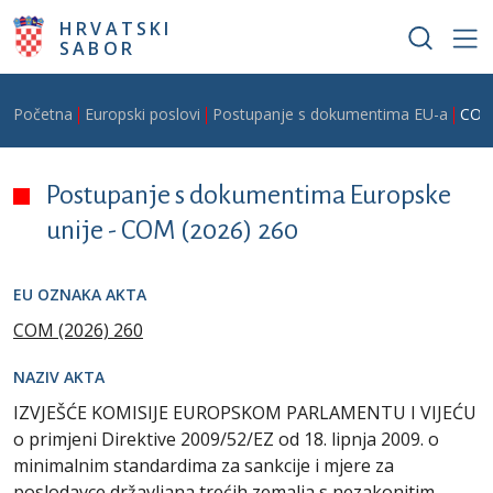
Skoči na glavni sadržaj
HRVATSKI
SABOR
Breadcrumb
Početna
Europski poslovi
Postupanje s dokumentima EU-a
COM
Postupanje s dokumentima Europske
unije -
COM (2026) 260
EU OZNAKA AKTA
COM (2026) 260
NAZIV AKTA
IZVJEŠĆE KOMISIJE EUROPSKOM PARLAMENTU I VIJEĆU
o primjeni Direktive 2009/52/EZ od 18. lipnja 2009. o
minimalnim standardima za sankcije i mjere za
poslodavce državljana trećih zemalja s nezakonitim