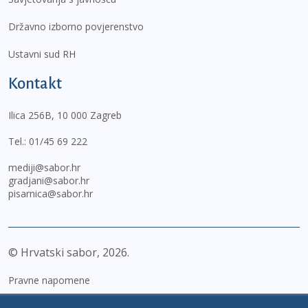
Državno izborno povjerenstvo
Ustavni sud RH
Kontakt
Ilica 256B, 10 000 Zagreb
Tel.:
01/45 69 222
mediji@sabor.hr
gradjani@sabor.hr
pisarnica@sabor.hr
© Hrvatski sabor,
2026
Pravne napomene
Izjava o pristupačnosti