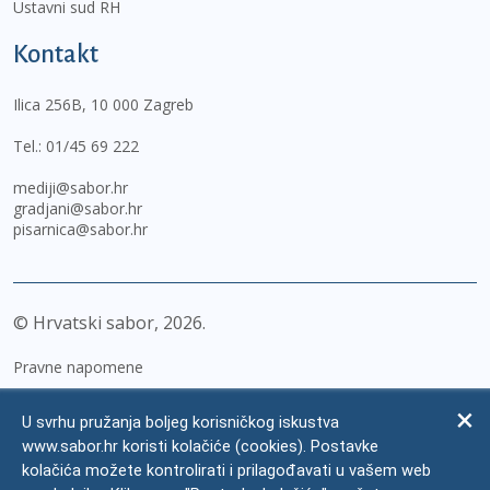
Ustavni sud RH
Kontakt
Ilica 256B, 10 000 Zagreb
Tel.:
01/45 69 222
mediji@sabor.hr
gradjani@sabor.hr
pisarnica@sabor.hr
© Hrvatski sabor,
2026
Pravne napomene
Izjava o pristupačnosti
U svrhu pružanja boljeg korisničkog iskustva
Zaštita osobnih podataka
www.sabor.hr koristi kolačiće (cookies). Postavke
kolačića možete kontrolirati i prilagođavati u vašem web
Impressum