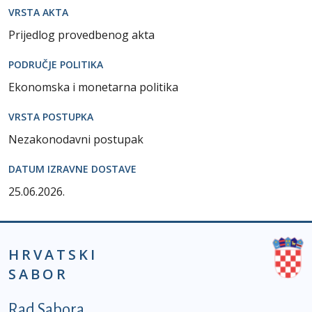
VRSTA AKTA
Prijedlog provedbenog akta
PODRUČJE POLITIKA
Ekonomska i monetarna politika
VRSTA POSTUPKA
Nezakonodavni postupak
DATUM IZRAVNE DOSTAVE
25.06.2026.
HRVATSKI
SABOR
Podnožje prvi izbornik
Rad Sabora