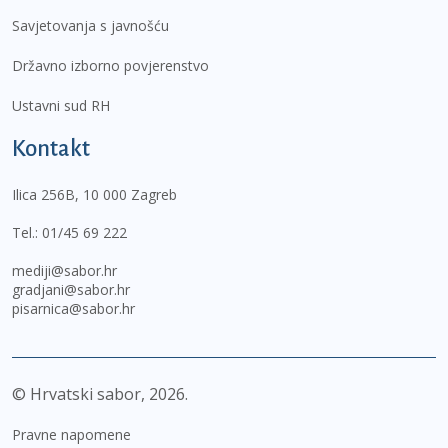
Savjetovanja s javnošću
Državno izborno povjerenstvo
Ustavni sud RH
Kontakt
Ilica 256B, 10 000 Zagreb
Tel.:
01/45 69 222
mediji@sabor.hr
gradjani@sabor.hr
pisarnica@sabor.hr
© Hrvatski sabor,
2026
Pravne napomene