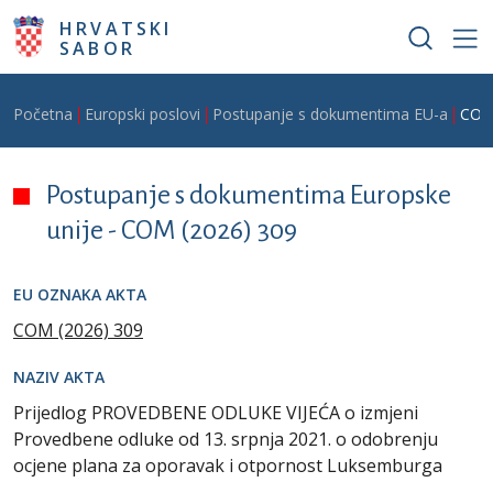
Skoči na glavni sadržaj
HRVATSKI
SABOR
Breadcrumb
Početna
Europski poslovi
Postupanje s dokumentima EU-a
COM
Postupanje s dokumentima Europske
unije -
COM (2026) 309
EU OZNAKA AKTA
COM (2026) 309
NAZIV AKTA
Prijedlog PROVEDBENE ODLUKE VIJEĆA o izmjeni
Provedbene odluke od 13. srpnja 2021. o odobrenju
ocjene plana za oporavak i otpornost Luksemburga