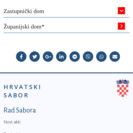
Zastupnički dom
Županijski dom*
HRVATSKI
SABOR
Podnožje prvi izbornik
Rad Sabora
Novi akti