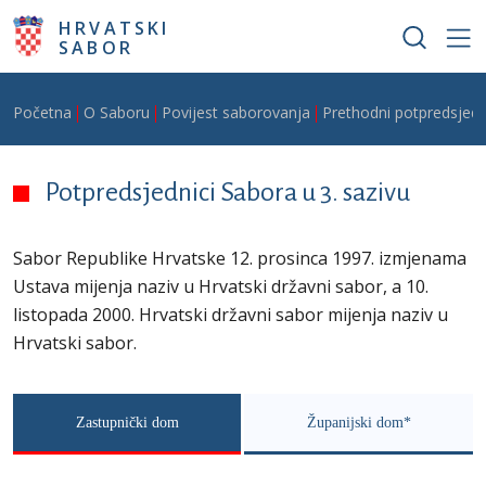
Skoči na glavni sadržaj
HRVATSKI
SABOR
Breadcrumb
Početna
O Saboru
Povijest saborovanja
Prethodni potpredsjedn
Potpredsjednici Sabora u 3. sazivu
Sabor Republike Hrvatske 12. prosinca 1997. izmjenama
Ustava mijenja naziv u Hrvatski državni sabor, a 10.
listopada 2000. Hrvatski državni sabor mijenja naziv u
Hrvatski sabor.
Zastupnički dom
Županijski dom*