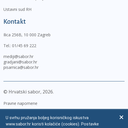
Ustavni sud RH
Kontakt
Ilica 256B, 10 000 Zagreb
Tel.:
01/45 69 222
mediji@sabor.hr
gradjani@sabor.hr
pisarnica@sabor.hr
© Hrvatski sabor,
2026
Pravne napomene
Izjava o pristupačnosti
U svrhu pružanja boljeg korisničkog iskustva
Zaštita osobnih podataka
www.sabor.hr koristi kolačiće (cookies). Postavke