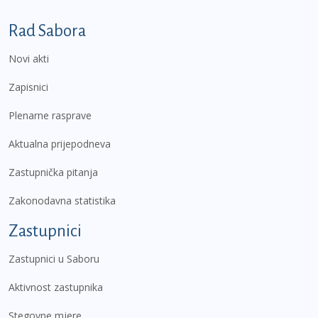
Podnožje prvi izbornik
Rad Sabora
Novi akti
Zapisnici
Plenarne rasprave
Aktualna prijepodneva
Zastupnička pitanja
Zakonodavna statistika
Zastupnici
Zastupnici u Saboru
Aktivnost zastupnika
Stegovne mjere