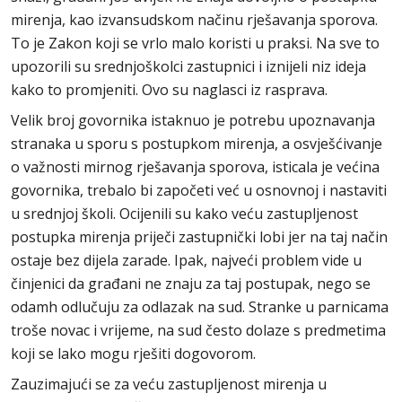
mirenja, kao izvansudskom načinu rješavanja sporova.
To je Zakon koji se vrlo malo koristi u praksi. Na sve to
upozorili su srednjoškolci zastupnici i iznijeli niz ideja
kako to promjeniti. Ovo su naglasci iz rasprava.
Velik broj govornika istaknuo je potrebu upoznavanja
stranaka u sporu s postupkom mirenja, a osvješćivanje
o važnosti mirnog rješavanja sporova, isticala je većina
govornika, trebalo bi započeti već u osnovnoj i nastaviti
u srednjoj školi. Ocijenili su kako veću zastupljenost
postupka mirenja priječi zastupnički lobi jer na taj način
ostaje bez dijela zarade. Ipak, najveći problem vide u
činjenici da građani ne znaju za taj postupak, nego se
odamh odlučuju za odlazak na sud. Stranke u parnicama
troše novac i vrijeme, na sud često dolaze s predmetima
koji se lako mogu rješiti dogovorom.
Zauzimajući se za veću zastupljenost mirenja u