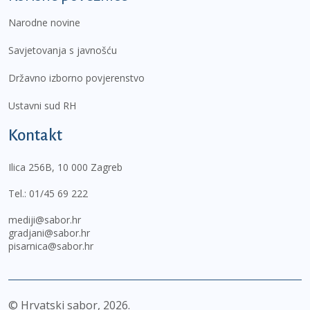
Narodne novine
Savjetovanja s javnošću
Državno izborno povjerenstvo
Ustavni sud RH
Kontakt
Ilica 256B, 10 000 Zagreb
Tel.:
01/45 69 222
mediji@sabor.hr
gradjani@sabor.hr
pisarnica@sabor.hr
© Hrvatski sabor,
2026