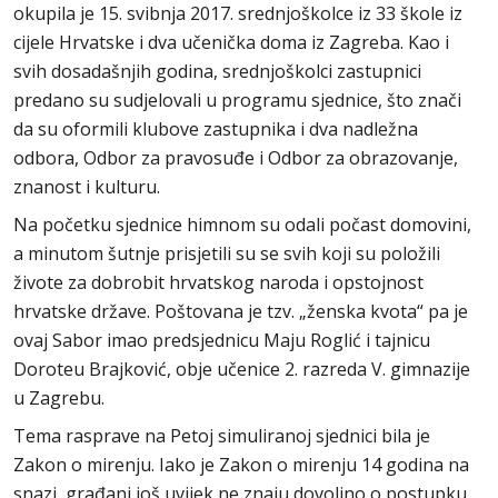
okupila je 15. svibnja 2017. srednjoškolce iz 33 škole iz
cijele Hrvatske i dva učenička doma iz Zagreba. Kao i
svih dosadašnjih godina, srednjoškolci zastupnici
predano su sudjelovali u programu sjednice, što znači
da su oformili klubove zastupnika i dva nadležna
odbora, Odbor za pravosuđe i Odbor za obrazovanje,
znanost i kulturu.
Na početku sjednice himnom su odali počast domovini,
a minutom šutnje prisjetili su se svih koji su položili
živote za dobrobit hrvatskog naroda i opstojnost
hrvatske države. Poštovana je tzv. „ženska kvota“ pa je
ovaj Sabor imao predsjednicu Maju Roglić i tajnicu
Doroteu Brajković, obje učenice 2. razreda V. gimnazije
u Zagrebu.
Tema rasprave na Petoj simuliranoj sjednici bila je
Zakon o mirenju. Iako je Zakon o mirenju 14 godina na
snazi, građani još uvijek ne znaju dovoljno o postupku