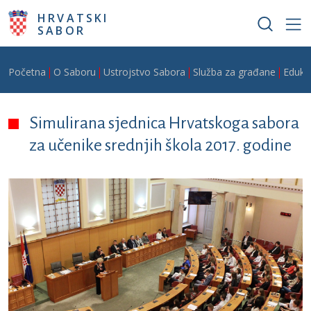
Skoči na glavni sadržaj
HRVATSKI
SABOR
Breadcrumb
Početna
O Saboru
Ustrojstvo Sabora
Služba za građane
Edukat
Simulirana sjednica Hrvatskoga sabora
za učenike srednjih škola 2017. godine