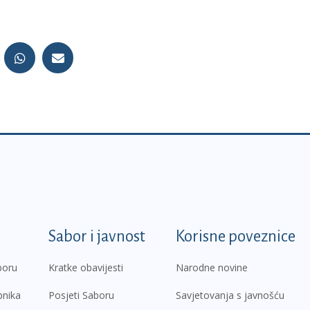
k
Sabor i javnost
Korisne poveznice
boru
Kratke obavijesti
Narodne novine
pnika
Posjeti Saboru
Savjetovanja s javnošću