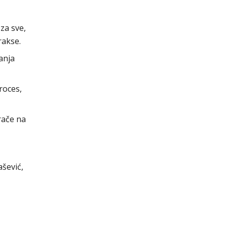
za sve,
rakse.
anja
roces,
rače na
ašević,