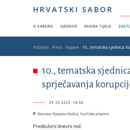
Skoči na glavni sadržaj
HRVATSKI SABOR
O SABORU
SJEDNICE
RADNA TIJELA
ZASTU
Breadcrumb
Početna
Press
Najave
10., tematska sjednica Na
10., tematska sjednic
sprječavanja korupcij
29.10.2025. 10:00
dvorana Stjepana Radića, YouTube prijenos
Predloženi dnevni red: