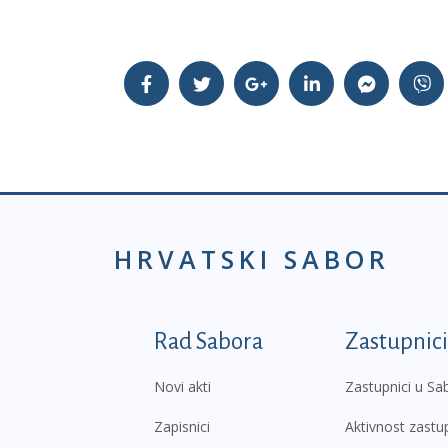
HRVATSKI SABOR
Podnožje prvi izborni
Rad Sabora
Zastupnici
Novi akti
Zastupnici u Sa
Zapisnici
Aktivnost zastu