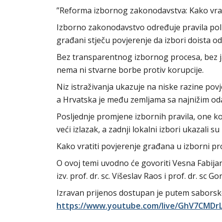
”Reforma izbornog zakonodavstva: Kako vrati
Izborno zakonodavstvo određuje pravila polit
građani stječu povjerenje da izbori doista o
Bez transparentnog izbornog procesa, bez jas
nema ni stvarne borbe protiv korupcije.
Niz istraživanja ukazuje na niske razine povje
a Hrvatska je među zemljama sa najnižim oda
Posljednje promjene izbornih pravila, one ko
veći izlazak, a zadnji lokalni izbori ukazali 
Kako vratiti povjerenje građana u izborni pro
O ovoj temi uvodno će govoriti Vesna Fabijanči
izv. prof. dr. sc. Višeslav Raos i prof. dr. sc G
Izravan prijenos dostupan je putem saborsk
https://www.youtube.com/live/GhV7CMDr