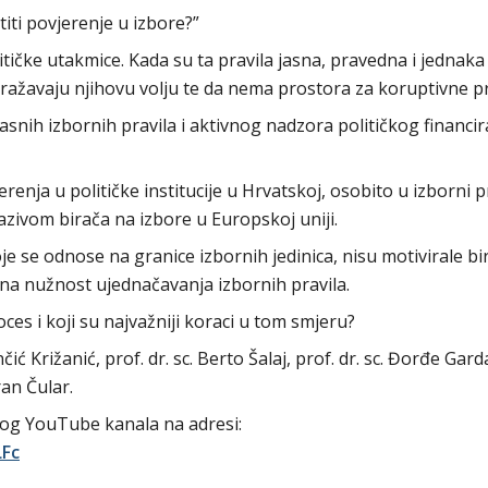
ti povjerenje u izbore?”
ičke utakmice. Kada su ta pravila jasna, pravedna i jednaka 
dražavaju njihovu volju te da nema prostora za koruptivne p
nih izbornih pravila i aktivnog nadzora političkog financir
renja u političke institucije u Hrvatskoj, osobito u izborni p
zivom birača na izbore u Europskoj uniji.
je se odnose na granice izbornih jedinica, nisu motivirale bi
su na nužnost ujednačavanja izbornih pravila.
ces i koji su najvažniji koraci u tom smjeru?
ć Križanić, prof. dr. sc. Berto Šalaj, prof. dr. sc. Đorđe Gard
oran Čular.
og YouTube kanala na adresi:
LFc