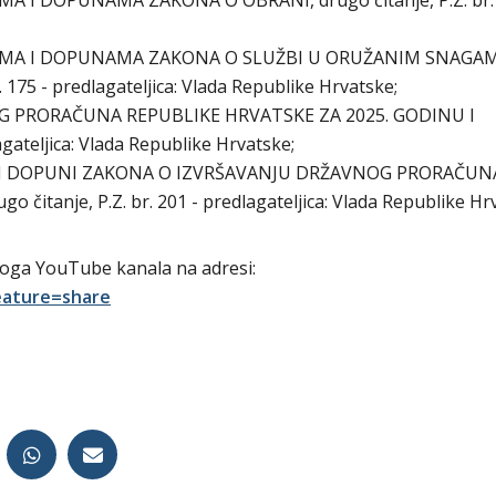
 I DOPUNAMA ZAKONA O OBRANI, drugo čitanje, P.Z. br. 
NAMA I DOPUNAMA ZAKONA O SLUŽBI U ORUŽANIM SNAGA
175 - predlagateljica: Vlada Republike Hrvatske;
G PRORAČUNA REPUBLIKE HRVATSKE ZA 2025. GODINU I
gateljica: Vlada Republike Hrvatske;
I I DOPUNI ZAKONA O IZVRŠAVANJU DRŽAVNOG PRORAČUN
itanje, P.Z. br. 201 - predlagateljica: Vlada Republike Hr
koga YouTube kanala na adresi:
eature=share