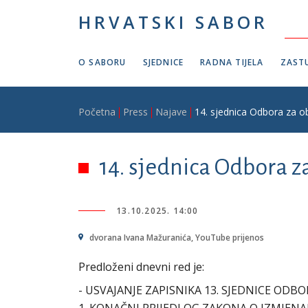
Skoči na glavni sadržaj
HRVATSKI SABOR
O SABORU
SJEDNICE
RADNA TIJELA
ZASTU
Breadcrumb
Početna
Press
Najave
14. sjednica Odbora za o
14. sjednica Odbora 
13.10.2025. 14:00
dvorana Ivana Mažuranića, YouTube prijenos
Predloženi dnevni red je:
- USVAJANJE ZAPISNIKA 13. SJEDNICE ODBO