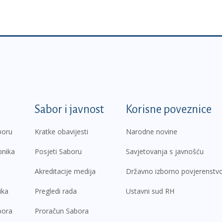
k
Sabor i javnost
Korisne poveznice
boru
Kratke obavijesti
Narodne novine
pnika
Posjeti Saboru
Savjetovanja s javnošću
Akreditacije medija
Državno izborno povjerenstv
ika
Pregledi rada
Ustavni sud RH
bora
Proračun Sabora