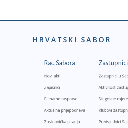
HRVATSKI SABOR
Podnožje prvi izborni
Rad Sabora
Zastupnici
Novi akti
Zastupnici u Sa
Zapisnici
Aktivnost zastu
Plenarne rasprave
Stegovne mjere
Aktualna prijepodneva
Klubovi zastupn
Zastupnička pitanja
Predsjednici Sa