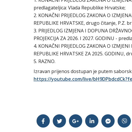
1. KONAČNI PRIJEDLOG ZAKONA O IZMJENAMA
predlagateljica: Vlada Republike Hrvatske;
2. KONAČNI PRIJEDLOG ZAKONA O IZMJE
REPUBLIKE HRVATSKE, drugo čitanje, P.Z. br. 
3. PRIJEDLOG IZMJENA I DOPUNA DRŽAVNO
PROJEKCIJA ZA 2026. I 2027. GODINU - predla
4. KONAČNI PRIJEDLOG ZAKONA O IZMJEN
REPUBLIKE HRVATSKE ZA 2025. GODINU, drugo č
5. RAZNO.
Izravan prijenos dostupan je putem sabors
https://youtube.com/live/bH9DPbdcdCk?f