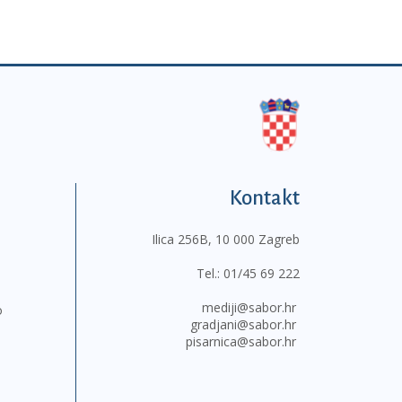
Kontakt
Ilica 256B, 10 000 Zagreb
Tel.:
01/45 69 222
mediji@sabor.hr
o
gradjani@sabor.hr
pisarnica@sabor.hr