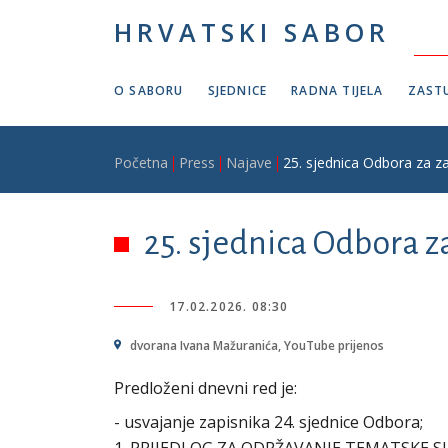
Skoči na glavni sadržaj
HRVATSKI SABOR
O SABORU
SJEDNICE
RADNA TIJELA
ZASTU
Breadcrumb
Početna
Press
Najave
25. sjednica Odbora za zaš
25. sjednica Odbora za
17.02.2026. 08:30
dvorana Ivana Mažuranića, YouTube prijenos
Predloženi dnevni red je:
- usvajanje zapisnika 24. sjednice Odbora;