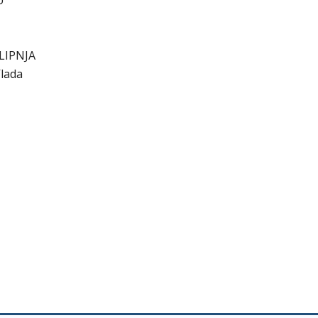
U
LIPNJA
Vlada