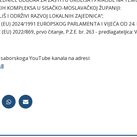
JEDNICE ODBORA ZA ZAŠTITU OKOLIŠA I PRIRODE NA TEM
IH KOMPLEKSA U SISAČKO-MOSLAVAČKOJ ŽUPANIJI:
Š I ODRŽIVI RAZVOJ LOKALNIH ZAJEDNICA“;
(EU) 2024/1991 EUROPSKOG PARLAMENTA I VIJEĆA OD 24. 
 2022/869, prvo čitanje, P.Z.E. br. 263 - predlagateljica: 
m saborskoga YouTube kanala na adresi:
s8