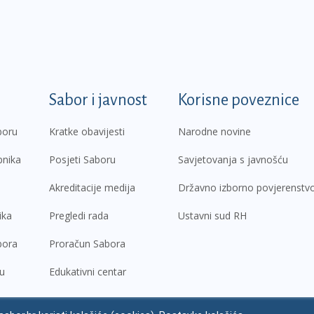
k
Sabor i javnost
Korisne poveznice
boru
Kratke obavijesti
Narodne novine
pnika
Posjeti Saboru
Savjetovanja s javnošću
Akreditacije medija
Državno izborno povjerenstv
ika
Pregledi rada
Ustavni sud RH
bora
Proračun Sabora
ru
Edukativni centar