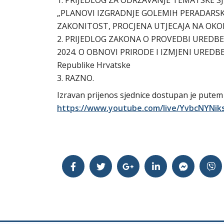
1. PRIJEDLOG ZA ODRŽAVANJE TEMATSKE S
„PLANOVI IZGRADNJE GOLEMIH PERADARSK
ZAKONITOST, PROCJENA UTJECAJA NA OKOLI
2. PRIJEDLOG ZAKONA O PROVEDBI UREDBE 
2024. O OBNOVI PRIRODE I IZMJENI UREDBE (EU)
Republike Hrvatske
3. RAZNO.
Izravan prijenos sjednice dostupan je pute
https://www.youtube.com/live/YvbcNYNik