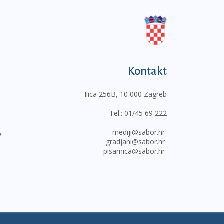
Kontakt
Ilica 256B, 10 000 Zagreb
Tel.:
01/45 69 222
mediji@sabor.hr
o
gradjani@sabor.hr
pisarnica@sabor.hr