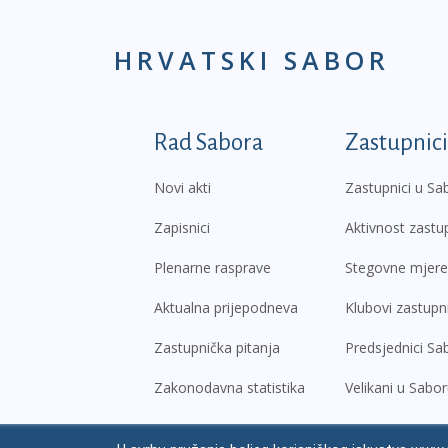
HRVATSKI SABOR
Podnožje prvi izborni
Rad Sabora
Zastupnici
Novi akti
Zastupnici u Sa
Zapisnici
Aktivnost zastu
Plenarne rasprave
Stegovne mjere
Aktualna prijepodneva
Klubovi zastupn
Zastupnička pitanja
Predsjednici Sa
Zakonodavna statistika
Velikani u Sabo