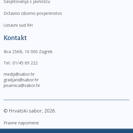
Savjetovanja s javnošću
Državno izborno povjerenstvo
Ustavni sud RH
Kontakt
Ilica 256B, 10 000 Zagreb
Tel.:
01/45 69 222
mediji@sabor.hr
gradjani@sabor.hr
pisarnica@sabor.hr
© Hrvatski sabor,
2026
Pravne napomene
Izjava o pristupačnosti