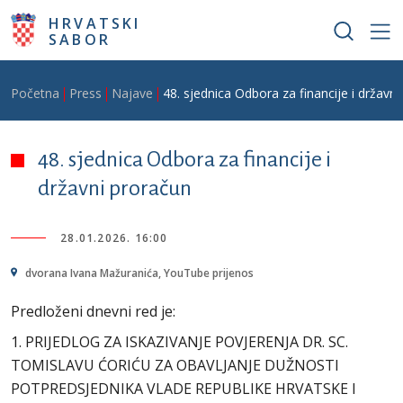
Skoči na glavni sadržaj
HRVATSKI
SABOR
Breadcrumb
Početna
Press
Najave
48. sjednica Odbora za financije i državn
48. sjednica Odbora za financije i
državni proračun
28.01.2026. 16:00
dvorana Ivana Mažuranića, YouTube prijenos
Predloženi dnevni red je:
1. PRIJEDLOG ZA ISKAZIVANJE POVJERENJA DR. SC.
TOMISLAVU ĆORIĆU ZA OBAVLJANJE DUŽNOSTI
POTPREDSJEDNIKA VLADE REPUBLIKE HRVATSKE I