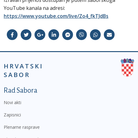
Izravan prijenos dostupan je putem saborskoga
YouTube kanala na adresi:
https://www.youtube.com/live/Zo4_fkTJdBs
HRVATSKI
SABOR
Podnožje prvi izbornik
Rad Sabora
Novi akti
Zapisnici
Plenarne rasprave