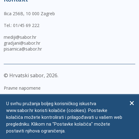
Ilica 256B, 10 000 Zagreb
Tel.:
01/45 69 222
mediji@sabor.hr
gradjani@sabor.hr
pisarnica@sabor.hr
© Hrvatski sabor,
2026
Pravne napomene
Izjava o pristupačnosti
U svrhu pružanja boljeg korisničkog iskustva
Zaštita osobnih podataka
www.sabor.hr koristi kolačiće (cookies). Postavke
kolačića možete kontrolirati i prilagođavati u vašem web
Impressum
pregledniku. Klikom na "Postavke kolačića" možete
Česta pitanja
postaviti njihova ograničenja.