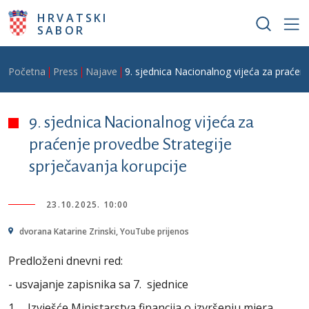
Skoči na glavni sadržaj
HRVATSKI
SABOR
Breadcrumb
Početna
Press
Najave
9. sjednica Nacionalnog vijeća za praćen
9. sjednica Nacionalnog vijeća za
praćenje provedbe Strategije
sprječavanja korupcije
23.10.2025. 10:00
dvorana Katarine Zrinski, YouTube prijenos
Predloženi dnevni red:
- usvajanje zapisnika sa 7. sjednice
1. Izvješće Ministarstva financija o izvršenju mjera