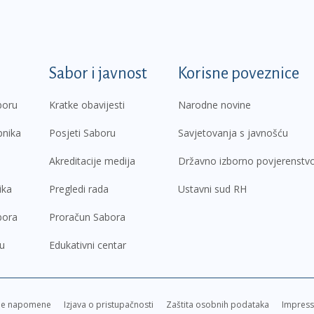
k
Sabor i javnost
Korisne poveznice
boru
Kratke obavijesti
Narodne novine
pnika
Posjeti Saboru
Savjetovanja s javnošću
Akreditacije medija
Državno izborno povjerenstv
ika
Pregledi rada
Ustavni sud RH
bora
Proračun Sabora
ru
Edukativni centar
ne napomene
Izjava o pristupačnosti
Zaštita osobnih podataka
Impres