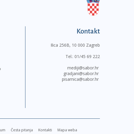
Kontakt
Ilica 256B, 10 000 Zagreb
Tel.:
01/45 69 222
mediji@sabor.hr
o
gradjani@sabor.hr
pisarnica@sabor.hr
sum
Česta pitanja
Kontakti
Mapa weba