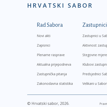
HRVATSKI SABOR
Podnožje prvi izborni
Rad Sabora
Zastupnici
Novi akti
Zastupnici u Sa
Zapisnici
Aktivnost zastu
Plenarne rasprave
Stegovne mjere
Aktualna prijepodneva
Klubovi zastupn
Zastupnička pitanja
Predsjednici Sa
Zakonodavna statistika
Velikani u Sabo
© Hrvatski sabor,
2026
Prav