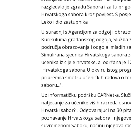
razgledalo je zgradu Sabora i za tu prig
Hrvatskoga sabora kroz povijest. S posje
Leko i dio zastupnika.
U suradnji s Agencijom za odgoj i obraz
Kurikuluma građanskog odgoja, Služba za
područja obrazovanja i odgoja mladih z
Simulirana sjednica Hrvatskoga sabora za
učenika iz cijele hrvatske, a održana je 12
Hrvatskoga sabora. U okviru istog prog
pripremila smotru učeničkih radova o te
saboru…''.
Uz informatičku podršku CARNet-a, Služba
natjecanje za učenike viših razreda osn
Hrvatski sabor?". Odgovarajući na 30 pita
poznavanje Hrvatskoga sabora i njegove 
suvremenom Saboru, načinu njegova rad