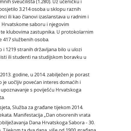
emnih sveučilišta (1.280). Uz učeničku i
posjetilo 3.214 osoba u sklopu raznih
i ili kao članovi izaslanstava u radnim i
, Hrvatskome saboru i njegovim
 te klubovima zastupnika. U protokolarnim
e 417 službenih osoba.
o i 1219 stranih državljana bilo u ulozi
isti ili studenti na studijskom boravku u
013. godine, u 2014. zabilježen je porast
 je uočljiv povećan interes domaćih i
a upoznavanje s poviješću Hrvatskoga
a.
jeta, Služba za građane tijekom 2014.
jekata. Manifestacija „Dan otvorenih vrata
obilježavanja Dana Hrvatskoga Sabora - 30.
a. Tijekom ta dva dana, više od 1900 građana