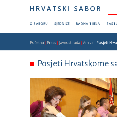
Skoči na glavni sadržaj
HRVATSKI SABOR
O SABORU
SJEDNICE
RADNA TIJELA
ZASTU
Breadcrumb
Početna
Press
Javnost rada
Arhiva
Posjeti Hrv
Posjeti Hrvatskome s