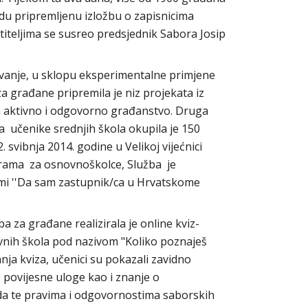
odu pripremljenu izložbu o zapisnicima
titeljima se susreo predsjednik Sabora Josip
ovanje, u sklopu eksperimentalne primjene
 građane pripremila je niz projekata iz
a aktivno i odgovorno građanstvo. Druga
 učenike srednjih škola okupila je 150
. svibnja 2014. godine u Velikoj vijećnici
rama za osnovnoškolce, Služba je
mi ''Da sam zastupnik/ca u Hrvatskome
 za građane realizirala je online kviz-
ovnih škola pod nazivom "Koliko poznaješ
nja kviza, učenici su pokazali zavidno
povijesne uloge kao i znanje o
a te pravima i odgovornostima saborskih