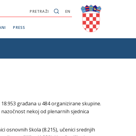
PRETRAŽI
EN
ANI
PRESS
lo 18.953 građana u 484 organizirane skupine.
a nazočnost nekoj od plenarnih sjednica
nici osnovnih škola (8.215), učenici srednjih