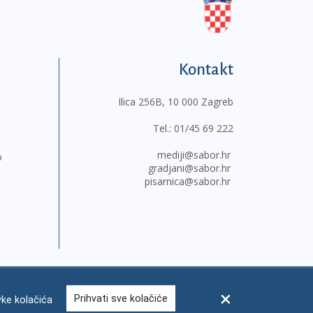
Kontakt
Ilica 256B, 10 000 Zagreb
Tel.:
01/45 69 222
mediji@sabor.hr
o
gradjani@sabor.hr
pisarnica@sabor.hr
Prihvati sve kolačiće
ke kolačića
sum
Česta pitanja
Kontakti
Mapa weba