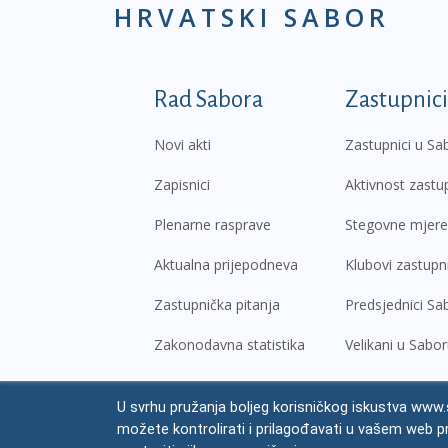
HRVATSKI SABOR
Podnožje prvi izborni
Rad Sabora
Zastupnici
Novi akti
Zastupnici u Sa
Zapisnici
Aktivnost zastu
Plenarne rasprave
Stegovne mjere
Aktualna prijepodneva
Klubovi zastupn
Zastupnička pitanja
Predsjednici Sa
Zakonodavna statistika
Velikani u Sabo
U svrhu pružanja boljeg korisničkog iskustva www.s
© Hrvatski sabor,
2026
možete kontrolirati i prilagođavati u vašem web p
Prav