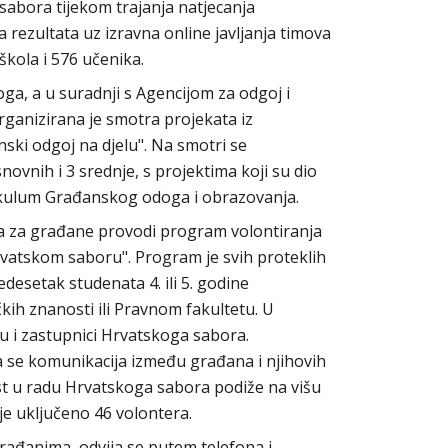
 sabora tijekom trajanja natjecanja
 rezultata uz izravna online javljanja timova
škola i 576 učenika.
ga, a u suradnji s Agencijom za odgoj i
rganizirana je smotra projekata iz
ki odgoj na djelu". Na smotri se
snovnih i 3 srednje, s projektima koji su dio
ikulum Građanskog odoga i obrazovanja.
a za građane provodi program volontiranja
vatskom saboru". Program je svih proteklih
esetak studenata 4. ili 5. godine
kih znanosti ili Pravnom fakultetu. U
u i zastupnici Hrvatskoga sabora.
a se komunikacija između građana i njihovih
t u radu Hrvatskoga sabora podiže na višu
je uključeno 46 volontera.
rađanima odvija se putem telefona i