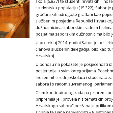
škola (5.827) te studenti hrvatskih i inoz
studentsku populaciju (15.322), Sabor je 
građanskih udruga,te građani kao pojedinc
službenim posjetima Republici Hrvatskoj
dužnosnicima, saborskim radnim tijelima
posjetima saborskim dužnosnicima bilo j
U protekloj 2014. godini Sabor je posjetil
članova službenih delegacija, bilo kao tur
Hrvatskoj.
U odnosu na pokazatelje posjećenosti iz 2
posjetitelja u svim kategorijama. Posebno
inozemnih srednjoškolaca i studenata z
sabora i s radom suvremenog parlament
Osim kontinuiranog rada na pripremi pos
pripremila je i provela niz tematskih pro
Hrvatskoga sabora“ održana je prilikom 
svibnja te Dana neovisnosti – 8. listopad