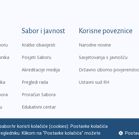
k
Sabor i javnost
Korisne poveznice
boru
Kratke obavijesti
Narodne novine
pnika
Posjeti Saboru
Savjetovanja s javnošću
Akreditacije medija
Državno izborno povjerenstv
ika
Pregledi rada
Ustavni sud RH
bora
Proračun Sabora
ru
Edukativni centar
abor.hr koristi kolačiće (cookies). Postavke kolačića
regledniku. Klikom na "Postavke kolačića" možete
Postav
ne napomene
Izjava o pristupačnosti
Zaštita osobnih podataka
Impres