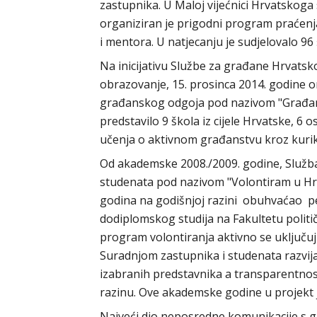
zastupnika. U Maloj vijećnici Hrvatskoga
organiziran je prigodni program praćenja
i mentora. U natjecanju je sudjelovalo 96 
Na inicijativu Službe za građane Hrvatsko
obrazovanje, 15. prosinca 2014. godine o
građanskog odgoja pod nazivom "Građans
predstavilo 9 škola iz cijele Hrvatske, 6 o
učenja o aktivnom građanstvu kroz kur
Od akademske 2008./2009. godine, Služb
studenata pod nazivom "Volontiram u Hr
godina na godišnjoj razini obuhvaćao ped
dodiplomskog studija na Fakultetu politič
program volontiranja aktivno se uključuj
Suradnjom zastupnika i studenata razvij
izabranih predstavnika a transparentnos
razinu. Ove akademske godine u projekt 
Najveći dio neposredne komunikacije s g