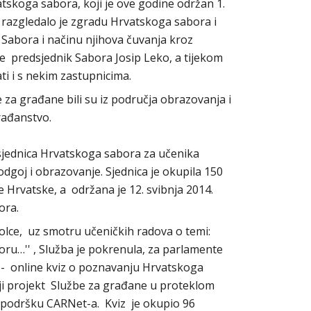
tskoga sabora, koji je ove godine održan 1.
 razgledalo je zgradu Hrvatskoga sabora i
Sabora i načinu njihova čuvanja kroz
se predsjednik Sabora Josip Leko, a tijekom
ti i s nekim zastupnicima.
e za građane bili su iz područja obrazovanja i
rađanstvo.
 sjednica Hrvatskoga sabora za učenika
odgoj i obrazovanje. Sjednica je okupila 150
le Hrvatske, a održana je 12. svibnja 2014.
ora.
ce, uz smotru učeničkih radova o temi:
ru…'' , Služba je pokrenula, za parlamente
t - online kviz o poznavanju Hrvatskoga
niji projekt Službe za građane u proteklom
ku podršku CARNet-a. Kviz je okupio 96