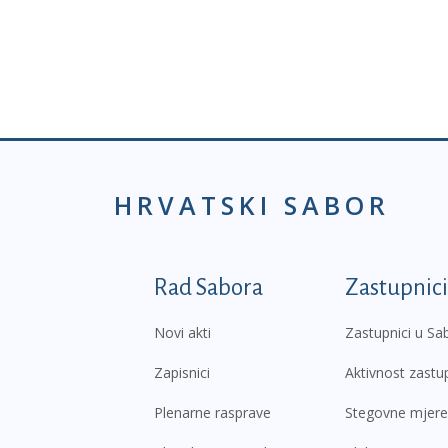
HRVATSKI SABOR
Podnožje prvi izborni
Rad Sabora
Zastupnici
Novi akti
Zastupnici u Sa
Zapisnici
Aktivnost zastu
Plenarne rasprave
Stegovne mjere