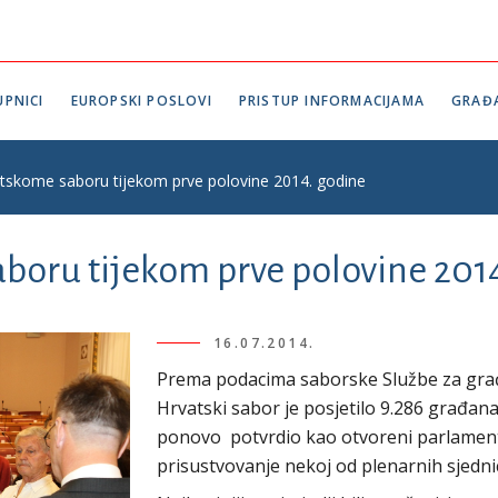
PNICI
EUROPSKI POSLOVI
PRISTUP INFORMACIJAMA
GRAĐ
atskome saboru tijekom prve polovine 2014. godine
aboru tijekom prve polovine 201
16.07.2014.
Prema podacima saborske Službe za građa
Hrvatski sabor je posjetilo 9.286 građan
ponovo potvrdio kao otvoreni parlament
prisustvovanje nekoj od plenarnih sjednica