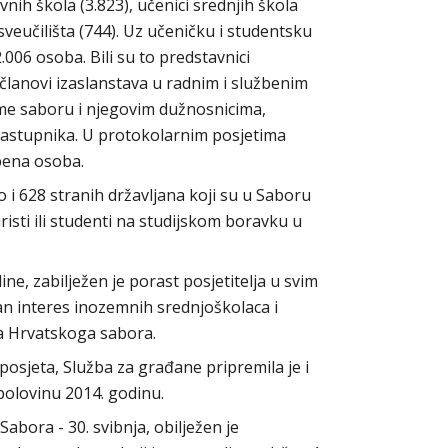
ovnih škola (3.823), učenici srednjih škola
sveučilišta (744). Uz učeničku i studentsku
2.006 osoba. Bili su to predstavnici
članovi izaslanstava u radnim i službenim
me saboru i njegovim dužnosnicima,
zastupnika. U protokolarnim posjetima
bena osoba.
o i 628 stranih državljana koji su u Saboru
uristi ili studenti na studijskom boravku u
ne, zabilježen je porast posjetitelja u svim
an interes inozemnih srednjoškolaca i
da Hrvatskoga sabora.
posjeta, Služba za građane pripremila je i
polovinu 2014. godinu.
ora - 30. svibnja, obilježen je