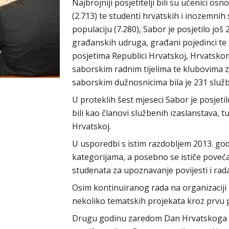
Najbrojniji posjetitelji bili su učenici osn
(2.713) te studenti hrvatskih i inozemnih 
populaciju (7.280), Sabor je posjetilo još 
građanskih udruga, građani pojedinci te 
posjetima Republici Hrvatskoj, Hrvatsko
saborskim radnim tijelima te klubovima 
saborskim dužnosnicima bila je 231 služ
U proteklih šest mjeseci Sabor je posjetil
bili kao članovi službenih izaslanstava, t
Hrvatskoj.
U usporedbi s istim razdobljem 2013. godi
kategorijama, a posebno se ističe poveć
studenata za upoznavanje povijesti i ra
Osim kontinuiranog rada na organizaciji 
nekoliko tematskih projekata kroz prvu 
Drugu godinu zaredom Dan Hrvatskoga Sab