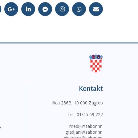
Kontakt
Ilica 256B, 10 000 Zagreb
Tel.:
01/45 69 222
mediji@sabor.hr
o
gradjani@sabor.hr
pisarnica@sabor.hr