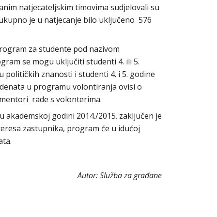
lanim natjecateljskim timovima sudjelovali su
 ukupno je u natjecanje bilo uključeno 576
 program za studente pod nazivom
am se mogu uključiti studenti 4. ili 5.
olitičkih znanosti i studenti 4. i 5. godine
udenata u programu volontiranja ovisi o
o mentori rade s volonterima.
 u akademskoj godini 2014./2015. zaključen je
teresa zastupnika, program će u idućoj
ata.
Autor:
Služba za građane