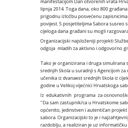
manifestacijom Dan otvorenih vrata Hrva
lipnja 2014. Toga dana, oko 800 građana
prigodnu izložbu posvećenu zapisnicima 
povijest. S posjetiteljima Sabora susreo 
cijeloga dana građani su mogli razgovara
Organizacijski najsloženiji projekti Služb
odgoja mladih za aktivno i odgovorno g
Tako je organizirana i druga simulirana
srednjih škola u suradnji s Agencijom za 
učenika iz dvanaest srednjih škola iz cije
godine u Velikoj vijećnici Hrvatskoga sab
Iz edukativnih programa za osnovnoškol
''Da sam zastupnik/ca u Hrvatskome sabo
općenito, jedinstven i autentičan projek
sabora. Organizacijski to je i najzahtjev
razdoblju, a realiziran je uz informatič