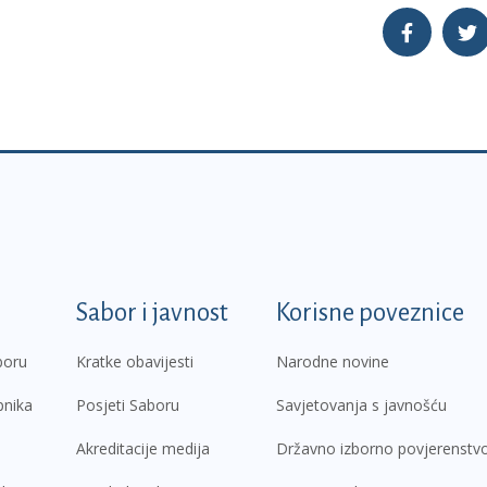
k
Sabor i javnost
Korisne poveznice
boru
Kratke obavijesti
Narodne novine
pnika
Posjeti Saboru
Savjetovanja s javnošću
Akreditacije medija
Državno izborno povjerenstv