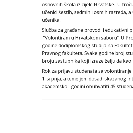
osnovnih škola iz cijele Hrvatske. U troč
učenici šestih, sedmih i osmih razreda, a
učenika .
Služba za građane provodi i edukativni
"Volontiram u Hrvatskom saboru". U Progr
godine dodiplomskog studija na Fakultetu p
Pravnog fakulteta. Svake godine broj st
broju zastupnika koji izraze želju da ka
Rok za prijavu studenata za volontiranje
1. srpnja, a temeljem dosad iskazanog in
akademskoj godini obuhvatiti 45 studen