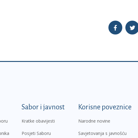
k
Sabor i javnost
Korisne poveznice
boru
Kratke obavijesti
Narodne novine
pnika
Posjeti Saboru
Savjetovanja s javnošću