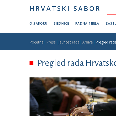
Skoči na glavni sadržaj
HRVATSKI SABOR
O SABORU
SJEDNICE
RADNA TIJELA
ZASTU
Breadcrumb
Početna
Press
Javnost rada
Arhiva
Pregled rad
Pregled rada Hrvatsko