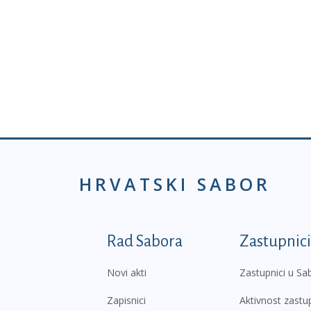
HRVATSKI SABOR
Podnožje prvi izborni
Rad Sabora
Zastupnici
Novi akti
Zastupnici u Sa
Zapisnici
Aktivnost zastu