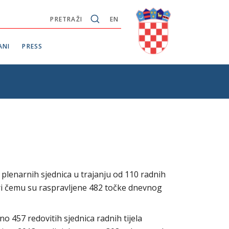
PRETRAŽI
EN
ANI
PRESS
 plenarnih sjednica u trajanju od 110 radnih
pri čemu su raspravljene 482 točke dnevnog
o 457 redovitih sjednica radnih tijela