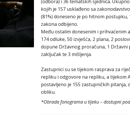
(odbora) i 36 tematskih sjednica. Ukupno
kojih je 157 usklađeno sa zakonodavstv
(81%) doneseno je po hitnom postupku, 1
zakona odbijeno.
Među ostalim donesenim i prihvaćenim ak
174 odluke, 50 izvješća, 2 plana, 2 poslov
dopune Državnog proračuna, 1 Državni p
zaključak te 3 mišljenja.
Zastupnici su se tijekom rasprava za riječ
repliku i odgovore na repliku, a tijeko
postavljeno je 155 zastupničkih pitanja,
obliku.
*Obrada fonograma u tijeku – dostupni poda