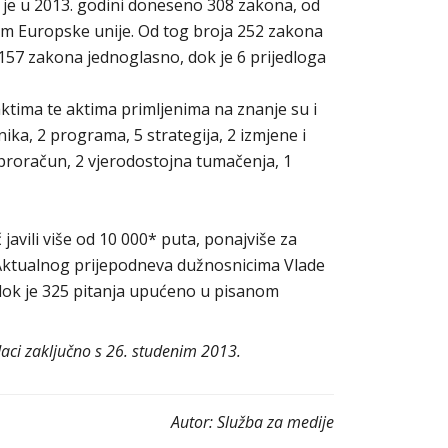
 je u 2013. godini doneseno 308 zakona, od
om Europske unije. Od tog broja 252 zakona
57 zakona jednoglasno, dok je 6 prijedloga
tima te aktima primljenima na znanje su i
nika, 2 programa, 5 strategija, 2 izmjene i
roračun, 2 vjerodostojna tumačenja, 1
 javili više od 10 000* puta, ponajviše za
m Aktualnog prijepodneva dužnosnicima Vlade
 dok je 325 pitanja upućeno u pisanom
ci zaključno s 26. studenim 2013.
Autor:
Služba za medije