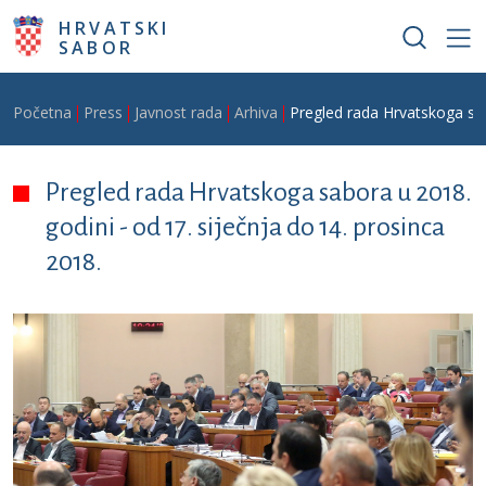
Skoči na glavni sadržaj
HRVATSKI
SABOR
Breadcrumb
Početna
Press
Javnost rada
Arhiva
Pregled rada Hrvatskoga sab
Pregled rada Hrvatskoga sabora u 2018.
godini - od 17. siječnja do 14. prosinca
2018.