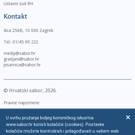
Ustavni sud RH
Kontakt
Ilica 256B, 10 000 Zagreb
Tel.:
01/45 69 222
mediji@sabor.hr
gradjani@sabor.hr
pisarnica@sabor.hr
© Hrvatski sabor,
2026
Pravne napomene
Izjava o pristupačnosti
U svrhu pružanja boljeg korisničkog iskustva
Zaštita osobnih podataka
www.sabor.hr koristi kolačiće (cookies). Postavke
kolačića možete kontrolirati i prilagođavati u vašem web
Impressum