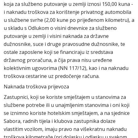
koja za službeno putovanje u zemlji iznosi 150,00 kuna -
i naknadu troškova za korištenje privatnog automobila
u službene svrhe (2,00 kune po prijeđenom kilometru), a
u skladu s Odlukom o visini dnevnice za službeno
putovanje u zemlji i visini naknada za državne
dužnosnike, suce i druge pravosudne dužnosnike, te
ostale zaposlene koji se financiraju iz sredstava
državnog proračuna, a čija prava nisu uređene
kolektivnim ugovorima (NN 117/12), kao i na naknadu
troškova cestarine uz predočenje računa.
Naknada troškova prijevoza
Zastupnici, koji se koriste smještajem u stanovima za
službene potrebe ili u unajmljenim stanovima i oni koji
se iznimno koriste hotelskim smještajem, a na sjednice
Sabora, radnih tijela i klubova zastupnika dolaze
vlastitim vozilom, imaju pravo na višekratnu naknadu
troškova kilometraže (pri dolasku i odlasku u svakom