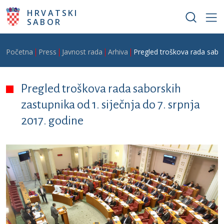
Skoči na glavni sadržaj
HRVATSKI
SABOR
Breadcrumb
Početna
Press
Javnost rada
Arhiva
Pregled troškova rada sabor
Pregled troškova rada saborskih
zastupnika od 1. siječnja do 7. srpnja
2017. godine