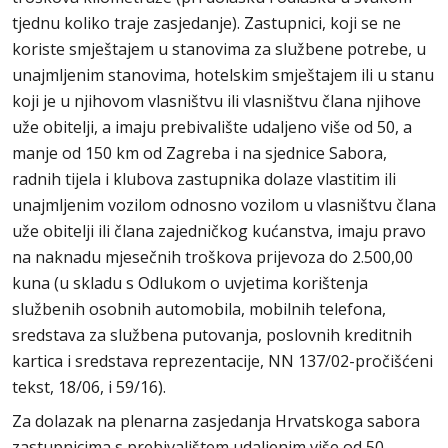
tjednu koliko traje zasjedanje). Zastupnici, koji se ne
koriste smještajem u stanovima za službene potrebe, u
unajmljenim stanovima, hotelskim smještajem ili u stanu
koji je u njihovom vlasništvu ili vlasništvu člana njihove
uže obitelji, a imaju prebivalište udaljeno više od 50, a
manje od 150 km od Zagreba i na sjednice Sabora,
radnih tijela i klubova zastupnika dolaze vlastitim ili
unajmljenim vozilom odnosno vozilom u vlasništvu člana
uže obitelji ili člana zajedničkog kućanstva, imaju pravo
na naknadu mjesečnih troškova prijevoza do 2.500,00
kuna (u skladu s Odlukom o uvjetima korištenja
službenih osobnih automobila, mobilnih telefona,
sredstava za službena putovanja, poslovnih kreditnih
kartica i sredstava reprezentacije, NN 137/02-pročišćeni
tekst, 18/06, i 59/16).
Za dolazak na plenarna zasjedanja Hrvatskoga sabora
zastupnicima s prebivalištem udaljenim više od 50