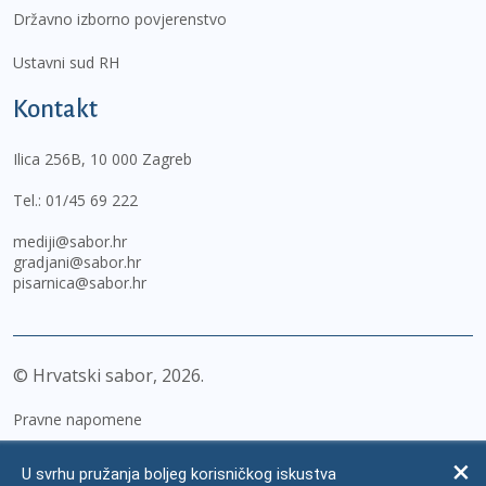
Državno izborno povjerenstvo
Ustavni sud RH
Kontakt
Ilica 256B, 10 000 Zagreb
Tel.:
01/45 69 222
mediji@sabor.hr
gradjani@sabor.hr
pisarnica@sabor.hr
© Hrvatski sabor,
2026
Pravne napomene
Izjava o pristupačnosti
U svrhu pružanja boljeg korisničkog iskustva