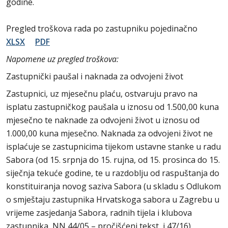
godine.
Pregled troškova rada po zastupniku pojedinačno
XLSX
PDF
Napomene uz pregled troškova:
Zastupnički paušal i naknada za odvojeni život
Zastupnici, uz mjesečnu plaću, ostvaruju pravo na
isplatu zastupničkog paušala u iznosu od 1.500,00 kuna
mjesečno te naknade za odvojeni život u iznosu od
1.000,00 kuna mjesečno. Naknada za odvojeni život ne
isplaćuje se zastupnicima tijekom ustavne stanke u radu
Sabora (od 15. srpnja do 15. rujna, od 15. prosinca do 15.
siječnja tekuće godine, te u razdoblju od raspuštanja do
konstituiranja novog saziva Sabora (u skladu s Odlukom
o smještaju zastupnika Hrvatskoga sabora u Zagrebu u
vrijeme zasjedanja Sabora, radnih tijela i klubova
zastupnika, NN 44/05 – pročišćeni tekst, i 47/16).