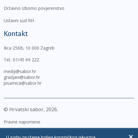
Državno izborno povjerenstvo
Ustavni sud RH
Kontakt
Ilica 256B, 10 000 Zagreb
Tel.:
01/45 69 222
mediji@sabor.hr
gradjani@sabor.hr
pisarnica@sabor.hr
© Hrvatski sabor,
2026
Pravne napomene
Izjava o pristupačnosti
U svrhu pružanja boljeg korisničkog iskustva