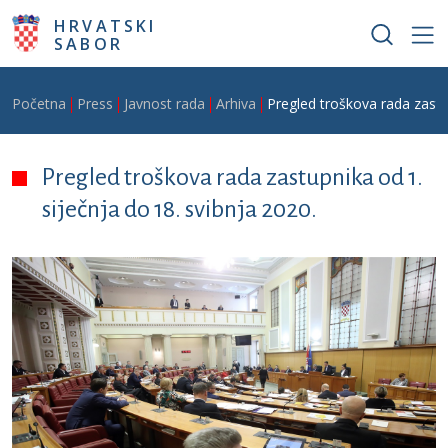
Skoči na glavni sadržaj
HRVATSKI
SABOR
Breadcrumb
Početna
Press
Javnost rada
Arhiva
Pregled troškova rada zastup
Pregled troškova rada zastupnika od 1.
siječnja do 18. svibnja 2020.