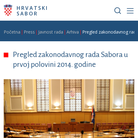
Skoči na glavni sadržaj
HRVATSKI
SABOR
Breadcrumb
Početna
Press
Javnost rada
Arhiva
Pregled zakonodavnog rada 
Pregled zakonodavnog rada Sabora u
prvoj polovini 2014. godine