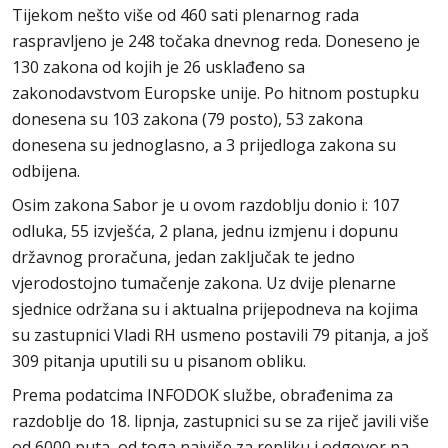
Tijekom nešto više od 460 sati plenarnog rada
raspravljeno je 248 točaka dnevnog reda. Doneseno je
130 zakona od kojih je 26 usklađeno sa
zakonodavstvom Europske unije. Po hitnom postupku
donesena su 103 zakona (79 posto), 53 zakona
donesena su jednoglasno, a 3 prijedloga zakona su
odbijena.
Osim zakona Sabor je u ovom razdoblju donio i: 107
odluka, 55 izvješća, 2 plana, jednu izmjenu i dopunu
državnog proračuna, jedan zaključak te jedno
vjerodostojno tumačenje zakona. Uz dvije plenarne
sjednice održana su i aktualna prijepodneva na kojima
su zastupnici Vladi RH usmeno postavili 79 pitanja, a još
309 pitanja uputili su u pisanom obliku.
Prema podatcima INFODOK službe, obrađenima za
razdoblje do 18. lipnja, zastupnici su se za riječ javili više
od 6000 puta, od toga najviše za repliku i odgovor na