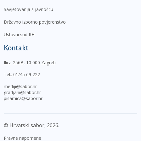
Savjetovanja s javnošću
Državno izborno povjerenstvo
Ustavni sud RH
Kontakt
Ilica 256B, 10 000 Zagreb
Tel.:
01/45 69 222
mediji@sabor.hr
gradjani@sabor.hr
pisarnica@sabor.hr
© Hrvatski sabor,
2026
Pravne napomene