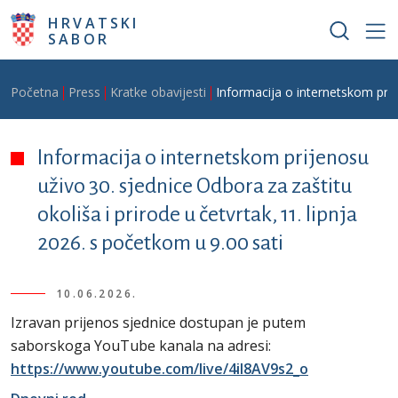
Skoči na glavni sadržaj
HRVATSKI
SABOR
Breadcrumb
Početna
Press
Kratke obavijesti
Informacija o internetskom prije
Informacija o internetskom prijenosu
uživo 30. sjednice Odbora za zaštitu
okoliša i prirode u četvrtak, 11. lipnja
2026. s početkom u 9.00 sati
10.06.2026.
Izravan prijenos sjednice dostupan je putem
saborskoga YouTube kanala na adresi:
https://www.youtube.com/live/4iI8AV9s2_o