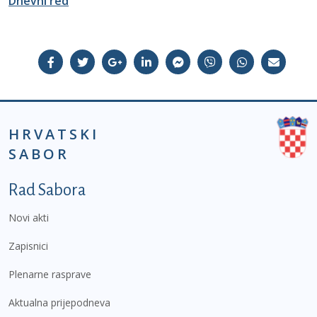
Dnevni red
HRVATSKI
SABOR
Podnožje prvi izbornik
Rad Sabora
Novi akti
Zapisnici
Plenarne rasprave
Aktualna prijepodneva