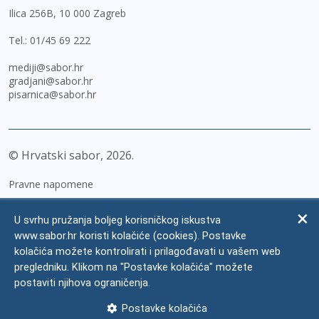
Ilica 256B, 10 000 Zagreb
Tel.:
01/45 69 222
mediji@sabor.hr
gradjani@sabor.hr
pisarnica@sabor.hr
© Hrvatski sabor,
2026
Pravne napomene
Izjava o pristupačnosti
U svrhu pružanja boljeg korisničkog iskustva
Zaštita osobnih podataka
www.sabor.hr koristi kolačiće (cookies). Postavke
kolačića možete kontrolirati i prilagođavati u vašem web
Impressum
pregledniku. Klikom na "Postavke kolačića" možete
Česta pitanja
postaviti njihova ograničenja.
Kontakti
Postavke kolačića