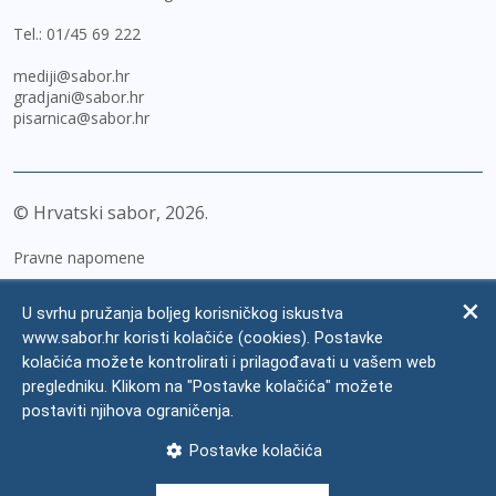
Tel.:
01/45 69 222
mediji@sabor.hr
gradjani@sabor.hr
pisarnica@sabor.hr
© Hrvatski sabor,
2026
Pravne napomene
Izjava o pristupačnosti
U svrhu pružanja boljeg korisničkog iskustva
Zaštita osobnih podataka
www.sabor.hr koristi kolačiće (cookies). Postavke
kolačića možete kontrolirati i prilagođavati u vašem web
Impressum
pregledniku. Klikom na "Postavke kolačića" možete
Česta pitanja
postaviti njihova ograničenja.
Kontakti
Postavke kolačića
Mapa weba