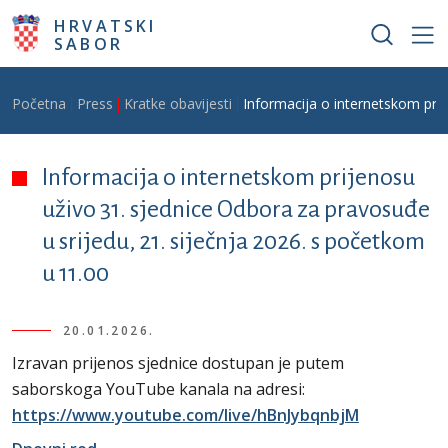
Skoči na glavni sadržaj
HRVATSKI
SABOR
Breadcrumb
Početna
Press
Kratke obavijesti
Informacija o internetskom prij
Informacija o internetskom prijenosu
uživo 31. sjednice Odbora za pravosuđe
u srijedu, 21. siječnja 2026. s početkom
u 11.00
20.01.2026.
Izravan prijenos sjednice dostupan je putem
saborskoga YouTube kanala na adresi:
https://www.youtube.com/live/hBnJybqnbjM