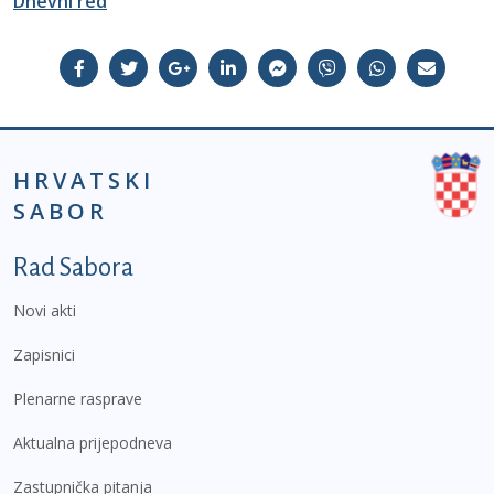
Dnevni red
HRVATSKI
SABOR
Podnožje prvi izbornik
Rad Sabora
Novi akti
Zapisnici
Plenarne rasprave
Aktualna prijepodneva
Zastupnička pitanja