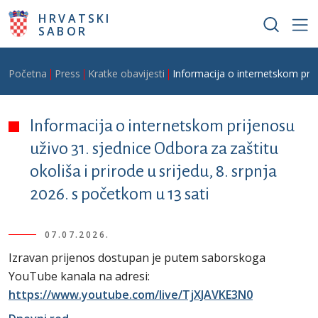
Skoči na glavni sadržaj
HRVATSKI
SABOR
Breadcrumb
Početna
Press
Kratke obavijesti
Informacija o internetskom prije
Informacija o internetskom prijenosu
uživo 31. sjednice Odbora za zaštitu
okoliša i prirode u srijedu, 8. srpnja
2026. s početkom u 13 sati
07.07.2026.
Izravan prijenos dostupan je putem saborskoga
YouTube kanala na adresi:
https://www.youtube.com/live/TjXJAVKE3N0