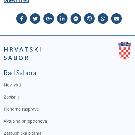
Dnevni red
HRVATSKI
SABOR
Podnožje prvi izbornik
Rad Sabora
Novi akti
Zapisnici
Plenarne rasprave
Aktualna prijepodneva
Zastupnička pitanja