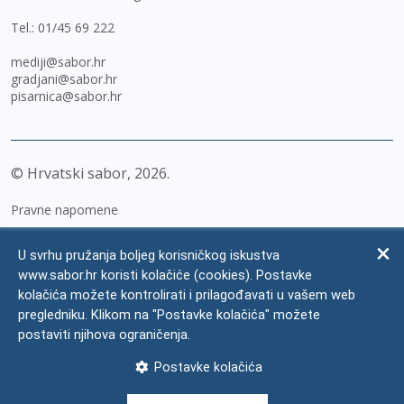
Tel.:
01/45 69 222
mediji@sabor.hr
gradjani@sabor.hr
pisarnica@sabor.hr
© Hrvatski sabor,
2026
Pravne napomene
Izjava o pristupačnosti
U svrhu pružanja boljeg korisničkog iskustva
Zaštita osobnih podataka
www.sabor.hr koristi kolačiće (cookies). Postavke
kolačića možete kontrolirati i prilagođavati u vašem web
Impressum
pregledniku. Klikom na "Postavke kolačića" možete
Česta pitanja
postaviti njihova ograničenja.
Kontakti
Postavke kolačića
Mapa weba