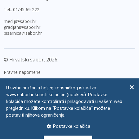
Tel.:
01/45 69 222
mediji@sabor.hr
gradjani@sabor.hr
pisarnica@sabor.hr
© Hrvatski sabor,
2026
Pravne napomene
Izjava o pristupačnosti
U svrhu pružanja boljeg korisničkog iskustva
Zaštita osobnih podataka
www.sabor.hr koristi kolačiće (cookies). Postavke
kolačića možete kontrolirati i prilagođavati u vašem web
Impressum
pregledniku. Klikom na "Postavke kolačića" možete
Česta pitanja
postaviti njihova ograničenja.
Kontakti
Postavke kolačića
Mapa weba