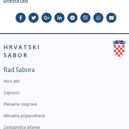
Dnevni red
HRVATSKI
SABOR
Podnožje prvi izbornik
Rad Sabora
Novi akti
Zapisnici
Plenarne rasprave
Aktualna prijepodneva
Zastupnička pitanja