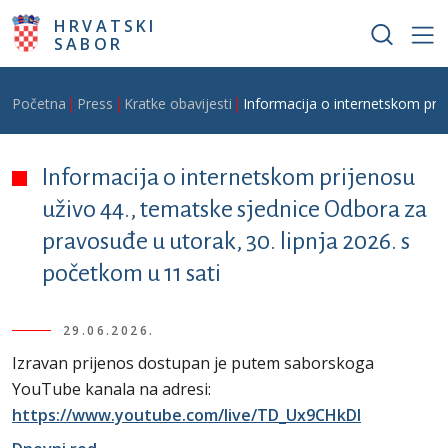
Skoči na glavni sadržaj
HRVATSKI
SABOR
Breadcrumb
Početna
Press
Kratke obavijesti
Informacija o internetskom prij
Informacija o internetskom prijenosu
uživo 44., tematske sjednice Odbora za
pravosuđe u utorak, 30. lipnja 2026. s
početkom u 11 sati
29.06.2026.
Izravan prijenos dostupan je putem saborskoga
YouTube kanala na adresi:
https://www.youtube.com/live/TD_Ux9CHkDI