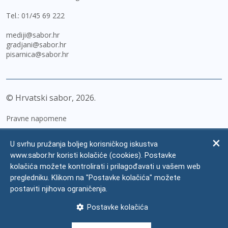
Tel.:
01/45 69 222
mediji@sabor.hr
gradjani@sabor.hr
pisarnica@sabor.hr
© Hrvatski sabor,
2026
Pravne napomene
Izjava o pristupačnosti
U svrhu pružanja boljeg korisničkog iskustva
Zaštita osobnih podataka
www.sabor.hr koristi kolačiće (cookies). Postavke
kolačića možete kontrolirati i prilagođavati u vašem web
Impressum
pregledniku. Klikom na "Postavke kolačića" možete
Česta pitanja
postaviti njihova ograničenja.
Kontakti
Postavke kolačića
Mapa weba