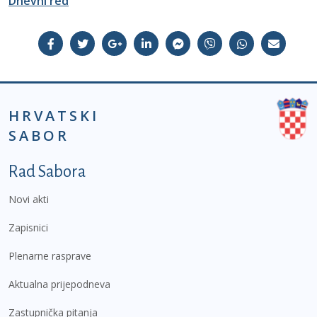
Dnevni red
HRVATSKI
SABOR
Podnožje prvi izbornik
Rad Sabora
Novi akti
Zapisnici
Plenarne rasprave
Aktualna prijepodneva
Zastupnička pitanja