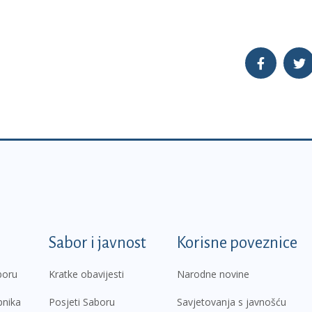
k
Sabor i javnost
Korisne poveznice
boru
Kratke obavijesti
Narodne novine
pnika
Posjeti Saboru
Savjetovanja s javnošću