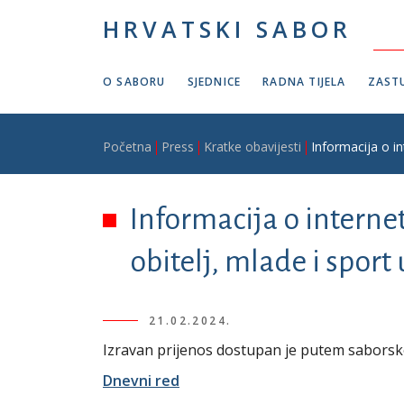
Skoči na glavni sadržaj
HRVATSKI SABOR
O SABORU
SJEDNICE
RADNA TIJELA
ZASTU
Breadcrumb
Početna
Press
Kratke obavijesti
Informacija o i
Informacija o interne
obitelj, mlade i sport 
21.02.2024.
Izravan prijenos dostupan je putem sabors
Dnevni red