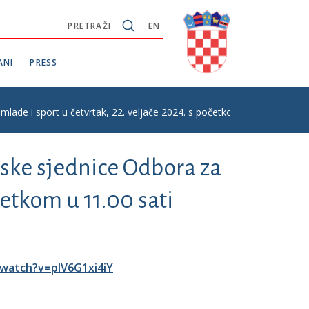
PRETRAŽI
EN
ANI
PRESS
mlade i sport u četvrtak, 22. veljače 2024. s početkom u 11.00 sati
tske sjednice Odbora za
očetkom u 11.00 sati
watch?v=pIV6G1xi4iY