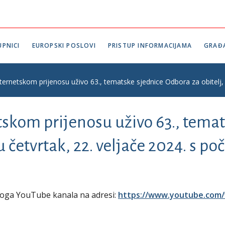
PNICI
EUROPSKI POSLOVI
PRISTUP INFORMACIJAMA
GRAĐ
nternetskom prijenosu uživo 63., tematske sjednice Odbora za obitelj, 
tskom prijenosu uživo 63., tema
u četvrtak, 22. veljače 2024. s p
koga YouTube kanala na adresi:
https://www.youtube.com/