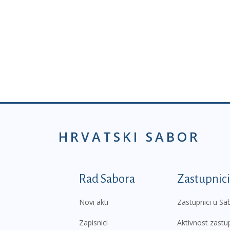
HRVATSKI SABOR
Podnožje prvi izborni
Rad Sabora
Zastupnici
Novi akti
Zastupnici u Sa
Zapisnici
Aktivnost zastu