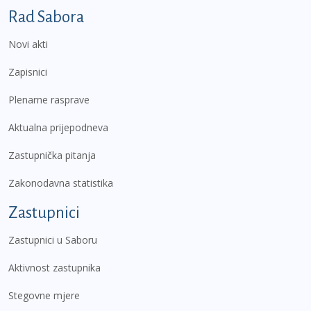
Podnožje prvi izbornik
Rad Sabora
Novi akti
Zapisnici
Plenarne rasprave
Aktualna prijepodneva
Zastupnička pitanja
Zakonodavna statistika
Zastupnici
Zastupnici u Saboru
Aktivnost zastupnika
Stegovne mjere