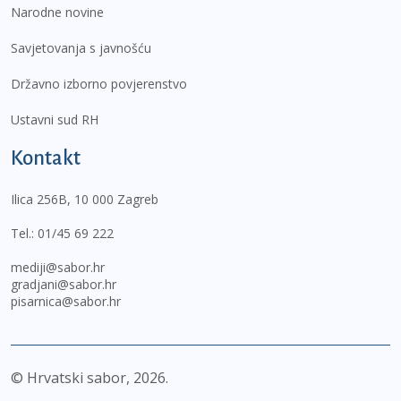
Narodne novine
Savjetovanja s javnošću
Državno izborno povjerenstvo
Ustavni sud RH
Kontakt
Ilica 256B, 10 000 Zagreb
Tel.:
01/45 69 222
mediji@sabor.hr
gradjani@sabor.hr
pisarnica@sabor.hr
© Hrvatski sabor,
2026