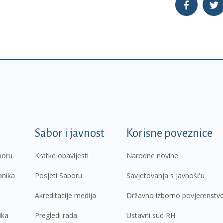
k
Sabor i javnost
Korisne poveznice
boru
Kratke obavijesti
Narodne novine
pnika
Posjeti Saboru
Savjetovanja s javnošću
Akreditacije medija
Državno izborno povjerenstv
ika
Pregledi rada
Ustavni sud RH