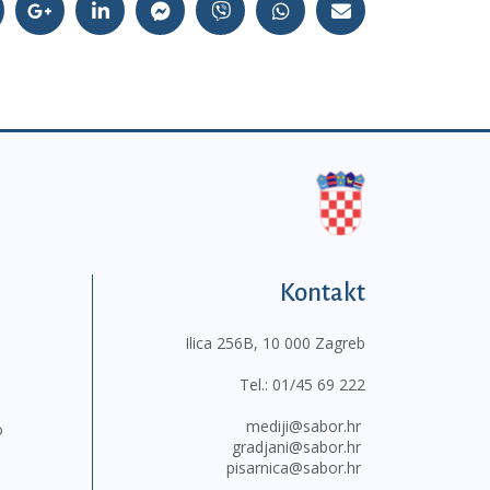
Kontakt
Ilica 256B, 10 000 Zagreb
Tel.:
01/45 69 222
mediji@sabor.hr
o
gradjani@sabor.hr
pisarnica@sabor.hr