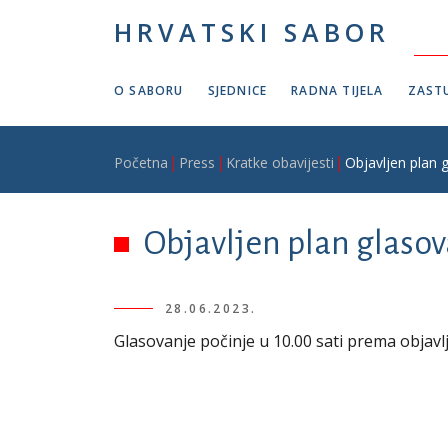
Skoči na glavni sadržaj
HRVATSKI SABOR
O SABORU
SJEDNICE
RADNA TIJELA
ZASTU
Breadcrumb
Početna
Press
Kratke obavijesti
Objavljen plan g
Objavljen plan glasova
28.06.2023.
Glasovanje počinje u 10.00 sati prema obja