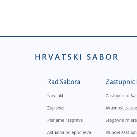
HRVATSKI SABOR
Podnožje prvi izborni
Rad Sabora
Zastupnici
Novi akti
Zastupnici u Sa
Zapisnici
Aktivnost zastu
Plenarne rasprave
Stegovne mjere
Aktualna prijepodneva
Klubovi zastupn