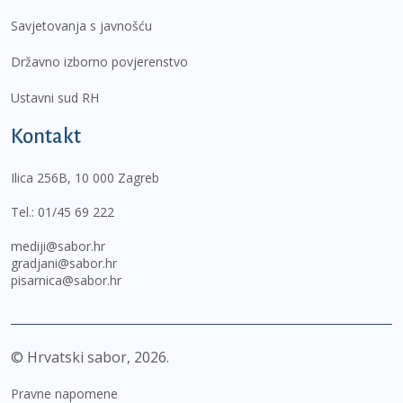
Savjetovanja s javnošću
Državno izborno povjerenstvo
Ustavni sud RH
Kontakt
Ilica 256B, 10 000 Zagreb
Tel.:
01/45 69 222
mediji@sabor.hr
gradjani@sabor.hr
pisarnica@sabor.hr
© Hrvatski sabor,
2026
Pravne napomene