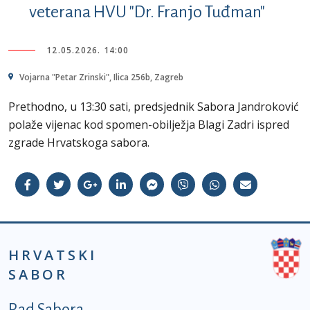
veterana HVU "Dr. Franjo Tuđman"
12.05.2026. 14:00
Vojarna "Petar Zrinski", Ilica 256b, Zagreb
Prethodno, u 13:30 sati, predsjednik Sabora Jandroković
polaže vijenac kod spomen-obilježja Blagi Zadri ispred
zgrade Hrvatskoga sabora.
HRVATSKI
SABOR
Podnožje prvi izbornik
Rad Sabora