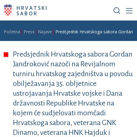
Skoči na glavni sadržaj
HRVATSKI
SABOR
Breadcrumb
Početna
Press
Najave
Predsjednik Hrvatskoga sabora Gordan Ja
Predsjednik Hrvatskoga sabora Gordan
Jandroković nazoči na Revijalnom
turniru hrvatskog zajedništva u povodu
obilježavanja 35. obljetnice
ustrojavanja Hrvatske vojske i Dana
državnosti Republike Hrvatske na
kojem će sudjelovati momčadi
Hrvatskoga sabora, veterana GNK
Dinamo, veterana HNK Hajduk i