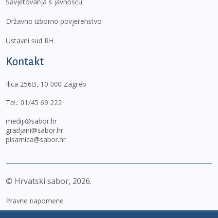
Savjetovanja s javnošću
Državno izborno povjerenstvo
Ustavni sud RH
Kontakt
Ilica 256B, 10 000 Zagreb
Tel.:
01/45 69 222
mediji@sabor.hr
gradjani@sabor.hr
pisarnica@sabor.hr
© Hrvatski sabor,
2026
Pravne napomene
Izjava o pristupačnosti