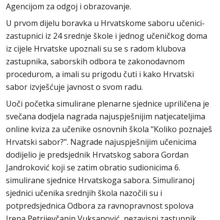
Agencijom za odgoj i obrazovanje.
U prvom dijelu boravka u Hrvatskome saboru učenici-
zastupnici iz 24 srednje škole i jednog učeničkog doma
iz cijele Hrvatske upoznali su se s radom klubova
zastupnika, saborskih odbora te zakonodavnom
procedurom, a imali su prigodu čuti i kako Hrvatski
sabor izvješćuje javnost o svom radu.
Uoči početka simulirane plenarne sjednice upriličena je
svečana dodjela nagrada najuspješnijim natjecateljima
online kviza za učenike osnovnih škola "Koliko poznaješ
Hrvatski sabor?". Nagrade najuspješnijim učenicima
dodijelio je predsjednik Hrvatskog sabora Gordan
Jandroković koji se zatim obratio sudionicima 6.
simulirane sjednice Hrvatskoga sabora. Simuliranoj
sjednici učenika srednjih škola nazočili su i
potpredsjednica Odbora za ravnopravnost spolova
Irena Petrijevčanin Vuksanović, nezavisni zastupnik