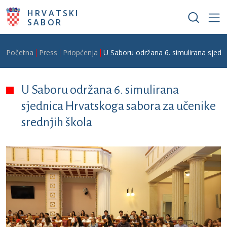
Skoči na glavni sadržaj
HRVATSKI
SABOR
Breadcrumb
Početna
Press
Priopćenja
U Saboru održana 6. simulirana sjedn
U Saboru održana 6. simulirana
sjednica Hrvatskoga sabora za učenike
srednjih škola