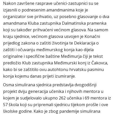
Nakon završene rasprave učenici-zastupnici su se
izjasnili o podnesenim amandmanima koje je
organizator sve prihvatio, uz posebno glasovanje o dva
amandmana Kluba zastupnika Dalmatinska pramenka
koji su također prihvaćeni većinom glasova. Na samom
kraju sjednice, većinom glasova usvojen je Konačni
prijedlog zakona o zaštiti životinja te Deklaracija o
zaštiti i očuvanju međimurskog konja kao dijela
originalne i specifične baštine Međimurja čiji je tekst
predložio Klub zastupnika Međimurski konj iz Čakovca,
kako bi se zaštitilo ovu autohtonu hrvatsku pasminu
konja kojemu danas prijeti izumiranje.
Osma simulirana sjednica predstavlja dvogodišnji
projekt dviju generacija učenika i njihovih mentora u
kojem je sudjelovalo ukupno 262 učenika i 69 mentora iz
57 škola koji su pripremali sjednicu tijekom prošle i ove
školske godine. Kako je zbog pandemije simulirana