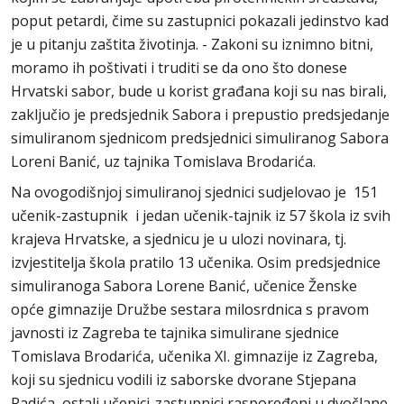
poput petardi, čime su zastupnici pokazali jedinstvo kad
je u pitanju zaštita životinja. - Zakoni su iznimno bitni,
moramo ih poštivati i truditi se da ono što donese
Hrvatski sabor, bude u korist građana koji su nas birali,
zaključio je predsjednik Sabora i prepustio predsjedanje
simuliranom sjednicom predsjednici simuliranog Sabora
Loreni Banić, uz tajnika Tomislava Brodarića.
Na ovogodišnjoj simuliranoj sjednici sudjelovao je 151
učenik-zastupnik i jedan učenik-tajnik iz 57 škola iz svih
krajeva Hrvatske, a sjednicu je u ulozi novinara, tj.
izvjestitelja škola pratilo 13 učenika. Osim predsjednice
simuliranoga Sabora Lorene Banić, učenice Ženske
opće gimnazije Družbe sestara milosrdnica s pravom
javnosti iz Zagreba te tajnika simulirane sjednice
Tomislava Brodarića, učenika XI. gimnazije iz Zagreba,
koji su sjednicu vodili iz saborske dvorane Stjepana
Radića, ostali učenici-zastupnici raspoređeni u dvočlane