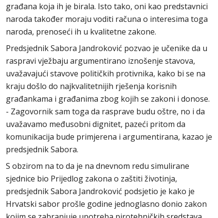
građana koja ih je birala. Isto tako, oni kao predstavnici
naroda također moraju voditi računa o interesima toga
naroda, prenoseći ih u kvalitetne zakone.
Predsjednik Sabora Jandroković pozvao je učenike da u
raspravi vježbaju argumentirano iznošenje stavova,
uvažavajući stavove političkih protivnika, kako bi se na
kraju došlo do najkvalitetnijih rješenja korisnih
građankama i građanima zbog kojih se zakoni i donose.
- Zagovornik sam toga da rasprave budu oštre, no i da
uvažavamo međusobni dignitet, pazeći pritom da
komunikacija bude primjerena i argumentirana, kazao je
predsjednik Sabora.
S obzirom na to da je na dnevnom redu simulirane
sjednice bio Prijedlog zakona o zaštiti životinja,
predsjednik Sabora Jandroković podsjetio je kako je
Hrvatski sabor prošle godine jednoglasno donio zakon
kojim se zabranjuje upotreba pirotehničkih sredstava,