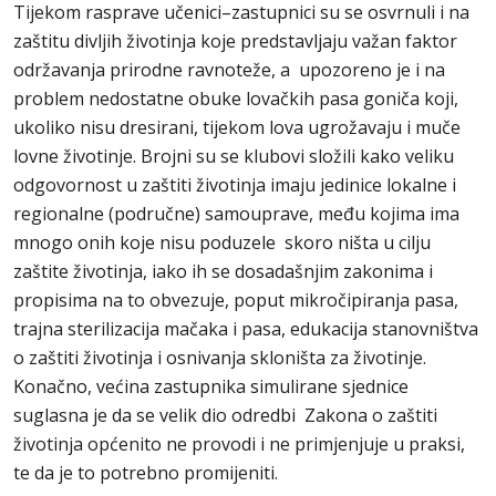
Tijekom rasprave učenici–zastupnici su se osvrnuli i na
zaštitu divljih životinja koje predstavljaju važan faktor
održavanja prirodne ravnoteže, a upozoreno je i na
problem nedostatne obuke lovačkih pasa goniča koji,
ukoliko nisu dresirani, tijekom lova ugrožavaju i muče
lovne životinje. Brojni su se klubovi složili kako veliku
odgovornost u zaštiti životinja imaju jedinice lokalne i
regionalne (područne) samouprave, među kojima ima
mnogo onih koje nisu poduzele skoro ništa u cilju
zaštite životinja, iako ih se dosadašnjim zakonima i
propisima na to obvezuje, poput mikročipiranja pasa,
trajna sterilizacija mačaka i pasa, edukacija stanovništva
o zaštiti životinja i osnivanja skloništa za životinje.
Konačno, većina zastupnika simulirane sjednice
suglasna je da se velik dio odredbi Zakona o zaštiti
životinja općenito ne provodi i ne primjenjuje u praksi,
te da je to potrebno promijeniti.