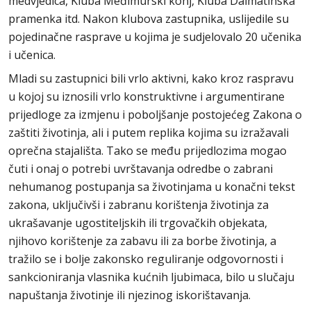
medvjedica, Kluba Međimurski konj, Kluba Dalmatinska
pramenka itd. Nakon klubova zastupnika, uslijedile su
pojedinačne rasprave u kojima je sudjelovalo 20 učenika
i učenica.
Mladi su zastupnici bili vrlo aktivni, kako kroz raspravu
u kojoj su iznosili vrlo konstruktivne i argumentirane
prijedloge za izmjenu i poboljšanje postojećeg Zakona o
zaštiti životinja, ali i putem replika kojima su izražavali
oprečna stajališta. Tako se među prijedlozima mogao
čuti i onaj o potrebi uvrštavanja odredbe o zabrani
nehumanog postupanja sa životinjama u konačni tekst
zakona, uključivši i zabranu korištenja životinja za
ukrašavanje ugostiteljskih ili trgovačkih objekata,
njihovo korištenje za zabavu ili za borbe životinja, a
tražilo se i bolje zakonsko reguliranje odgovornosti i
sankcioniranja vlasnika kućnih ljubimaca, bilo u slučaju
napuštanja životinje ili njezinog iskorištavanja.