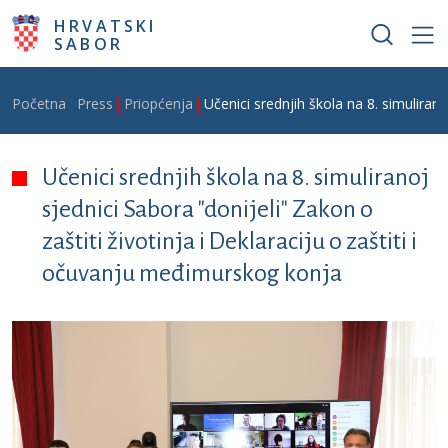
Skoči na glavni sadržaj
HRVATSKI
SABOR
Breadcrumb
Početna
Press
Priopćenja
Učenici srednjih škola na 8. simulirano
Učenici srednjih škola na 8. simuliranoj
sjednici Sabora "donijeli" Zakon o
zaštiti životinja i Deklaraciju o zaštiti i
očuvanju međimurskog konja