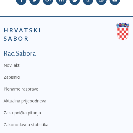
HRVATSKI
SABOR
Podnožje prvi izbornik
Rad Sabora
Novi akti
Zapisnici
Plenarne rasprave
Aktualna prijepodneva
Zastupnička pitanja
Zakonodavna statistika