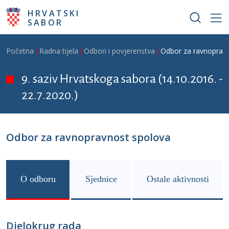
Skoči na glavni sadržaj
HRVATSKI
SABOR
Breadcrumb
Početna
Radna tijela
Odbori i povjerenstva
Odbor za ravnoprav
9. saziv Hrvatskoga sabora (14.10.2016. -
22.7.2020.)
Odbor za ravnopravnost spolova
O odboru
Sjednice
Ostale aktivnosti
Djelokrug rada