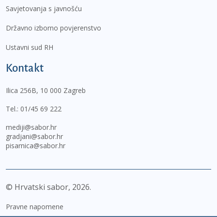
Savjetovanja s javnošću
Državno izborno povjerenstvo
Ustavni sud RH
Kontakt
Ilica 256B, 10 000 Zagreb
Tel.:
01/45 69 222
mediji@sabor.hr
gradjani@sabor.hr
pisarnica@sabor.hr
© Hrvatski sabor,
2026
Pravne napomene