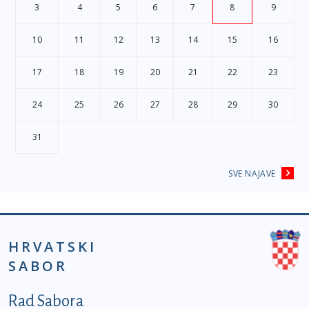
3
4
5
6
7
8
9
10
11
12
13
14
15
16
17
18
19
20
21
22
23
24
25
26
27
28
29
30
31
SVE NAJAVE
HRVATSKI
SABOR
Podnožje prvi izbornik
Rad Sabora