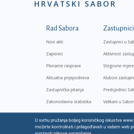
HRVATSKI SABOR
Podnožje prvi izborni
Rad Sabora
Zastupnici
Novi akti
Zastupnici u Sa
Zapisnici
Aktivnost zastu
Plenarne rasprave
Stegovne mjere
Aktualna prijepodneva
Klubovi zastupn
Zastupnička pitanja
Predsjednici Sa
Zakonodavna statistika
Velikani u Sabo
U svrhu pružanja boljeg korisničkog iskustva www.s
© Hrvatski sabor,
2026
možete kontrolirati i prilagođavati u vašem web p
Prav
postaviti njihova ograničenja.