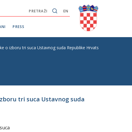
PRETRAŽI
EN
ANI
PRESS
uke o izboru tri suca Ustavnog suda Republike Hrvatske
izboru tri suca Ustavnog suda
 suca