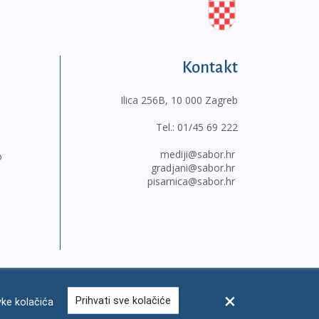
Kontakt
Ilica 256B, 10 000 Zagreb
Tel.:
01/45 69 222
mediji@sabor.hr
o
gradjani@sabor.hr
pisarnica@sabor.hr
Prihvati sve kolačiće
ke kolačića
sum
Česta pitanja
Kontakti
Mapa weba