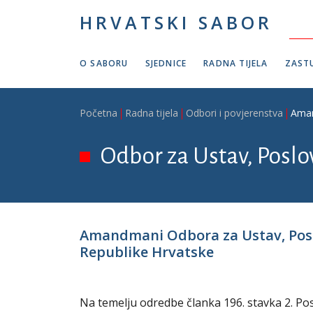
Skoči na glavni sadržaj
HRVATSKI SABOR
O SABORU
SJEDNICE
RADNA TIJELA
ZASTU
Breadcrumb
Početna
Radna tijela
Odbori i povjerenstva
Aman
Odbor za Ustav, Poslov
Amandmani Odbora za Ustav, Poslov
Republike Hrvatske
Na temelju odredbe članka 196. stavka 2. Po