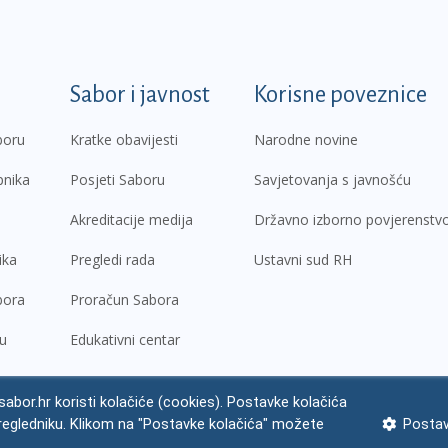
k
Sabor i javnost
Korisne poveznice
boru
Kratke obavijesti
Narodne novine
pnika
Posjeti Saboru
Savjetovanja s javnošću
Akreditacije medija
Državno izborno povjerenstv
ika
Pregledi rada
Ustavni sud RH
bora
Proračun Sabora
ru
Edukativni centar
abor.hr koristi kolačiće (cookies). Postavke kolačića
regledniku. Klikom na "Postavke kolačića" možete
Postav
ne napomene
Izjava o pristupačnosti
Zaštita osobnih podataka
Impres