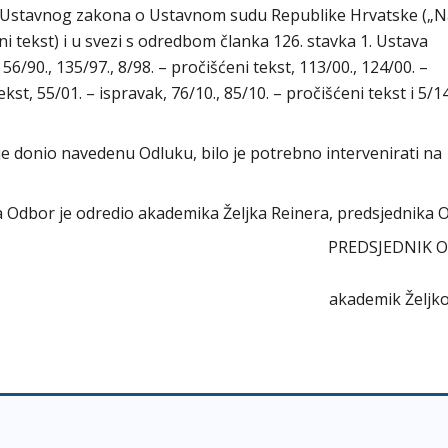
7. Ustavnog zakona o Ustavnom sudu Republike Hrvatske („
eni tekst) i u svezi s odredbom članka 126. stavka 1. Ustava
/90., 135/97., 8/98. – pročišćeni tekst, 113/00., 124/00. –
ekst, 55/01. – ispravak, 76/10., 85/10. – pročišćeni tekst i 5/14
je donio navedenu Odluku, bilo je potrebno intervenirati na
ra Odbor je odredio akademika Željka Reinera, predsjednika 
PREDSJEDNIK 
akademik Željko