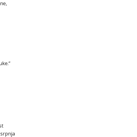
ne,
uke.“
st
 srpnja