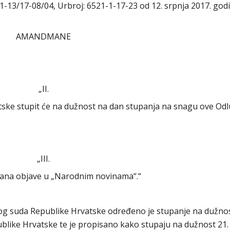
-13/17-08/04, Urbroj: 6521-1-17-23 od 12. srpnja 2017. godi
AMANDMANE
„II.
tske stupit će na dužnost na dan stupanja na snagu ove Odl
„III.
ana objave u „Narodnim novinama“.“
nog suda Republike Hrvatske određeno je stupanje na dužno
blike Hrvatske te je propisano kako stupaju na dužnost 21.