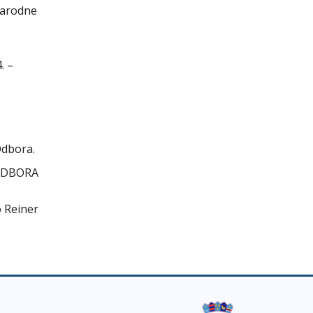
Narodne
. –
Odbora.
ODBORA
 Reiner