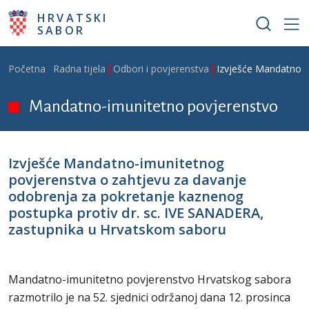
Skoči na glavni sadržaj
HRVATSKI
SABOR
Breadcrumb
Početna
Radna tijela
Odbori i povjerenstva
Izvješće Mandatno-i
Mandatno-imunitetno povjerenstvo
Izvješće Mandatno-imunitetnog
povjerenstva o zahtjevu za davanje
odobrenja za pokretanje kaznenog
postupka protiv dr. sc. IVE SANADERA,
zastupnika u Hrvatskom saboru
Mandatno-imunitetno povjerenstvo Hrvatskog sabora
razmotrilo je na 52. sjednici održanoj dana 12. prosinca