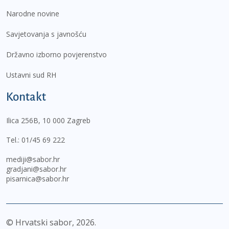
Narodne novine
Savjetovanja s javnošću
Državno izborno povjerenstvo
Ustavni sud RH
Kontakt
Ilica 256B, 10 000 Zagreb
Tel.:
01/45 69 222
mediji@sabor.hr
gradjani@sabor.hr
pisarnica@sabor.hr
© Hrvatski sabor,
2026