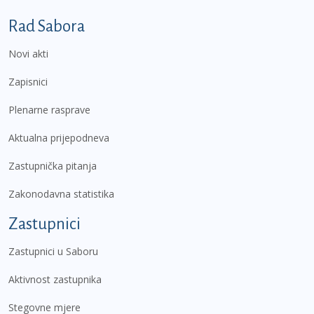
Podnožje prvi izbornik
Rad Sabora
Novi akti
Zapisnici
Plenarne rasprave
Aktualna prijepodneva
Zastupnička pitanja
Zakonodavna statistika
Zastupnici
Zastupnici u Saboru
Aktivnost zastupnika
Stegovne mjere