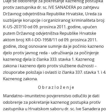
Daje se odobrenje za pokretanje kaznenog postupka
protiv zastupnika dr. sc. IVE SANADERA po zahtjevu
Državnog odvjetništva Republike Hrvatske, Ureda za
suzbijanje korupcije i organiziranog kriminaliteta broj:
K-US-207/10 od 09. prosinca 2011. godine, upućen
putem Državnog odvjetništva Republike Hrvatske
aktom broj: KR-I-DO-1958/11 od 09. prosinca 2011.
godine, zbog osnovane sumnje da je počinio kazneno
djelo protiv javnog reda - udruživanja za počinjenje
kaznenog djela iz članka 333. stavka 1. Kaznenog
zakona i kazneno djelo protiv službene dužnosti –
zlouporabe položaja i ovlasti iz članka 337. stavka 1. i 4.
Kaznenog zakona.
O b r a z l o ž e n j e
Mandatno–imunitetno povjerenstvo odlučilo je dati
odobrenje za pokretanje kaznenog postupka protiv
zastupnika u Hrvatskom saboru dr. sc. Ive Sanadera po