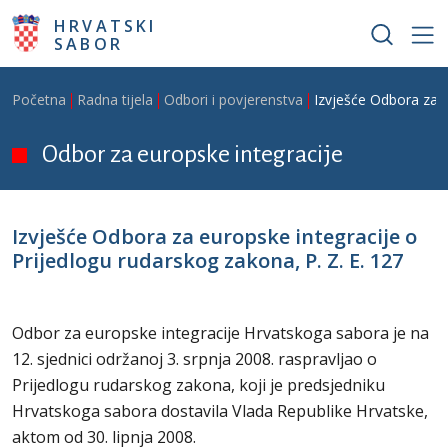
Skoči na glavni sadržaj
HRVATSKI
SABOR
Breadcrumb
Početna
Radna tijela
Odbori i povjerenstva
Izvješće Odbora za e
Odbor za europske integracije
Izvješće Odbora za europske integracije o
Prijedlogu rudarskog zakona, P. Z. E. 127
Odbor za europske integracije Hrvatskoga sabora je na
12. sjednici održanoj 3. srpnja 2008. raspravljao o
Prijedlogu rudarskog zakona, koji je predsjedniku
Hrvatskoga sabora dostavila Vlada Republike Hrvatske,
aktom od 30. lipnja 2008.