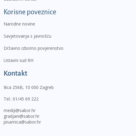
Korisne poveznice
Narodne novine
Savjetovanja s javnošću
Državno izborno povjerenstvo
Ustavni sud RH
Kontakt
Ilica 256B, 10 000 Zagreb
Tel.:
01/45 69 222
mediji@sabor.hr
gradjani@sabor.hr
pisarnica@sabor.hr