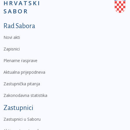
HRVATSKI
SABOR
Podnožje prvi izbornik
Rad Sabora
Novi akti
Zapisnici
Plenarne rasprave
Aktualna prijepodneva
Zastupnička pitanja
Zakonodavna statistika
Zastupnici
Zastupnici u Saboru