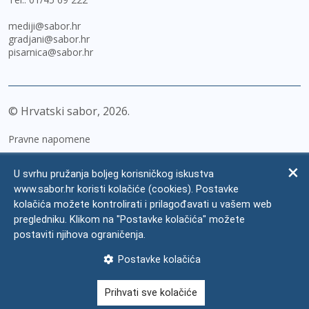
mediji@sabor.hr
gradjani@sabor.hr
pisarnica@sabor.hr
© Hrvatski sabor,
2026
Pravne napomene
Izjava o pristupačnosti
U svrhu pružanja boljeg korisničkog iskustva
Zaštita osobnih podataka
www.sabor.hr koristi kolačiće (cookies). Postavke
kolačića možete kontrolirati i prilagođavati u vašem web
Impressum
pregledniku. Klikom na "Postavke kolačića" možete
Česta pitanja
postaviti njihova ograničenja.
Kontakti
Postavke kolačića
Mapa weba
Prihvati sve kolačiće