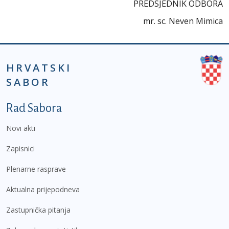
PREDSJEDNIK ODBORA
mr. sc. Neven Mimica
HRVATSKI
SABOR
Podnožje prvi izbornik
Rad Sabora
Novi akti
Zapisnici
Plenarne rasprave
Aktualna prijepodneva
Zastupnička pitanja