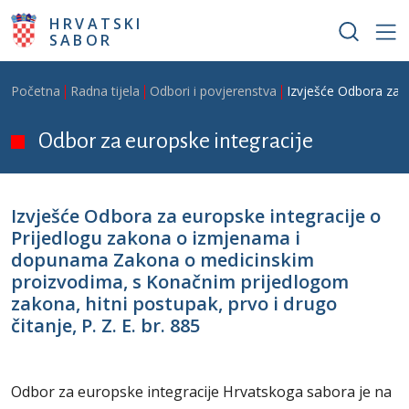
Skoči na glavni sadržaj
HRVATSKI
SABOR
Breadcrumb
Početna
Radna tijela
Odbori i povjerenstva
Izvješće Odbora za e
Odbor za europske integracije
Izvješće Odbora za europske integracije o
Prijedlogu zakona o izmjenama i
dopunama Zakona o medicinskim
proizvodima, s Konačnim prijedlogom
zakona, hitni postupak, prvo i drugo
čitanje, P. Z. E. br. 885
Odbor za europske integracije Hrvatskoga sabora je na