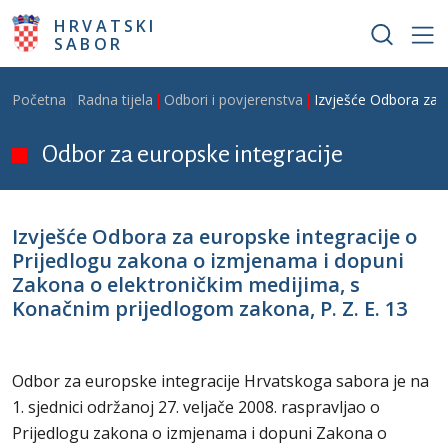
Skoči na glavni sadržaj
HRVATSKI
SABOR
Breadcrumb
Početna
Radna tijela
Odbori i povjerenstva
Izvješće Odbora za e
Odbor za europske integracije
Izvješće Odbora za europske integracije o
Prijedlogu zakona o izmjenama i dopuni
Zakona o elektroničkim medijima, s
Konačnim prijedlogom zakona, P. Z. E. 13
Odbor za europske integracije Hrvatskoga sabora je na
1. sjednici održanoj 27. veljače 2008. raspravljao o
Prijedlogu zakona o izmjenama i dopuni Zakona o