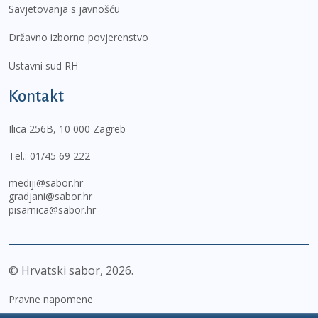
Savjetovanja s javnošću
Državno izborno povjerenstvo
Ustavni sud RH
Kontakt
Ilica 256B, 10 000 Zagreb
Tel.:
01/45 69 222
mediji@sabor.hr
gradjani@sabor.hr
pisarnica@sabor.hr
© Hrvatski sabor,
2026
Pravne napomene