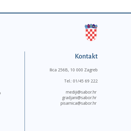
Kontakt
Ilica 256B, 10 000 Zagreb
Tel.:
01/45 69 222
mediji@sabor.hr
o
gradjani@sabor.hr
pisarnica@sabor.hr