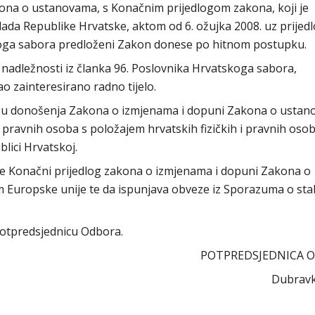
ona o ustanovama, s Konačnim prijedlogom zakona, koji je
ada Republike Hrvatske, aktom od 6. ožujka 2008. uz prijed
koga sabora predloženi Zakon donese po hitnom postupku.
 nadležnosti iz članka 96. Poslovnika Hrvatskoga sabora,
 zainteresirano radno tijelo.
rebu donošenja Zakona o izmjenama i dopuni Zakona o usta
ih pravnih osoba s položajem hrvatskih fizičkih i pravnih oso
lici Hrvatskoj.
 je Konačni prijedlog zakona o izmjenama i dopuni Zakona o
uropske unije te da ispunjava obveze iz Sporazuma o stabi
 potpredsjednicu Odbora.
POTPREDSJEDNICA 
Dubravk