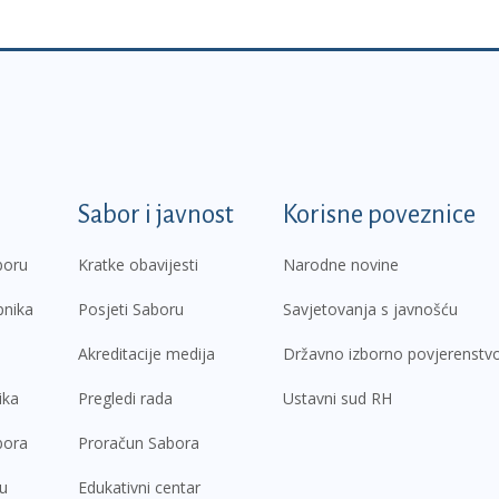
k
Sabor i javnost
Korisne poveznice
boru
Kratke obavijesti
Narodne novine
pnika
Posjeti Saboru
Savjetovanja s javnošću
Akreditacije medija
Državno izborno povjerenstv
ika
Pregledi rada
Ustavni sud RH
bora
Proračun Sabora
ru
Edukativni centar