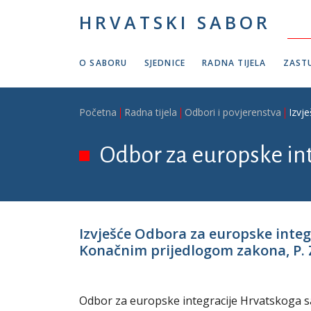
Skoči na glavni sadržaj
HRVATSKI SABOR
O SABORU
SJEDNICE
RADNA TIJELA
ZASTU
Breadcrumb
Početna
Radna tijela
Odbori i povjerenstva
Izvj
Odbor za europske in
Izvješće Odbora za europske inte
Konačnim prijedlogom zakona, P. Z.
Odbor za europske integracije Hrvatskoga sab