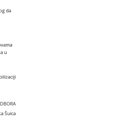
log da
novama
ba u
lizaciji
ODBORA
a Šuica