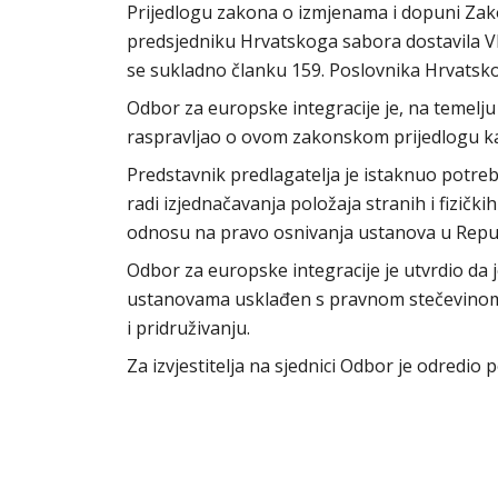
Prijedlogu zakona o izmjenama i dopuni Zak
predsjedniku Hrvatskoga sabora dostavila Vl
se sukladno članku 159. Poslovnika Hrvats
Odbor za europske integracije je, na temelju
raspravljao o ovom zakonskom prijedlogu kao
Predstavnik predlagatelja je istaknuo pot
radi izjednačavanja položaja stranih i fizičk
odnosu na pravo osnivanja ustanova u Repub
Odbor za europske integracije je utvrdio da
ustanovama usklađen s pravnom stečevinom E
i pridruživanju.
Za izvjestitelja na sjednici Odbor je odredio