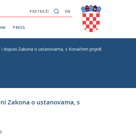
PRETRAŽI
EN
ANI
PRESS
 i dopuni Zakona o ustanovama, s Konačnim prijedlogom zakona, P. Z.
uni Zakona o ustanovama, s
o