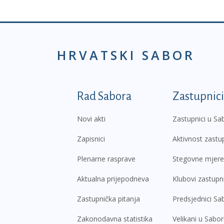
HRVATSKI SABOR
Podnožje prvi izborni
Rad Sabora
Zastupnici
Novi akti
Zastupnici u Sa
Zapisnici
Aktivnost zastu
Plenarne rasprave
Stegovne mjere
Aktualna prijepodneva
Klubovi zastupn
Zastupnička pitanja
Predsjednici Sa
Zakonodavna statistika
Velikani u Sabo