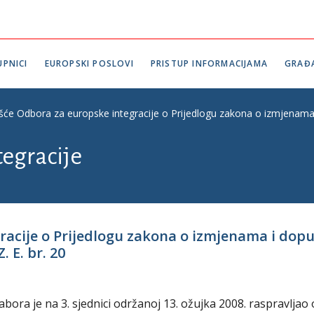
PNICI
EUROPSKI POSLOVI
PRISTUP INFORMACIJAMA
GRAĐ
ešće Odbora za europske integracije o Prijedlogu zakona o izmjenama
tegracije
gracije o Prijedlogu zakona o izmjenama i dop
 E. br. 20
ora je na 3. sjednici održanoj 13. ožujka 2008. raspravljao 