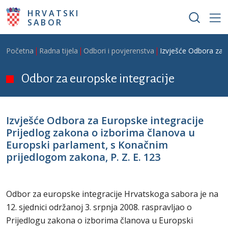
Skoči na glavni sadržaj
HRVATSKI
SABOR
Breadcrumb
Početna
Radna tijela
Odbori i povjerenstva
Izvješće Odbora za E
Odbor za europske integracije
Izvješće Odbora za Europske integracije
Prijedlog zakona o izborima članova u
Europski parlament, s Konačnim
prijedlogom zakona, P. Z. E. 123
Odbor za europske integracije Hrvatskoga sabora je na
12. sjednici održanoj 3. srpnja 2008. raspravljao o
Prijedlogu zakona o izborima članova u Europski