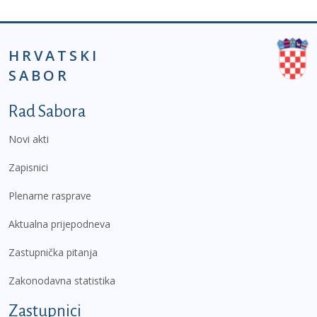
HRVATSKI
SABOR
Podnožje prvi izbornik
Rad Sabora
Novi akti
Zapisnici
Plenarne rasprave
Aktualna prijepodneva
Zastupnička pitanja
Zakonodavna statistika
Zastupnici