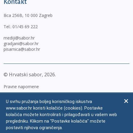
Kontakt
Ilica 256B, 10 000 Zagreb
Tel.:
01/45 69 222
mediji@sabor.hr
gradjani@sabor.hr
pisarnica@sabor.hr
© Hrvatski sabor,
2026
Pravne napomene
Izjava o pristupačnosti
U svrhu pružanja boljeg korisničkog iskustva
Zaštita osobnih podataka
www.sabor.hr koristi kolačiće (cookies). Postavke
kolačića možete kontrolirati i prilagođavati u vašem web
Impressum
pregledniku. Klikom na "Postavke kolačića" možete
Česta pitanja
postaviti njihova ograničenja.