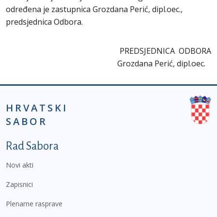
određena je zastupnica Grozdana Perić, dipl.oec.,
predsjednica Odbora.
PREDSJEDNICA ODBORA
Grozdana Perić, dipl.oec.
HRVATSKI
SABOR
Podnožje prvi izbornik
Rad Sabora
Novi akti
Zapisnici
Plenarne rasprave