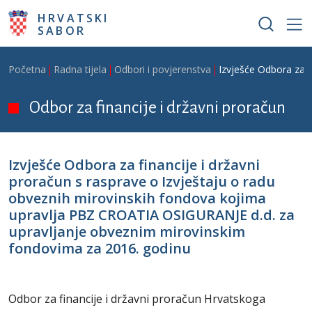
Skoči na glavni sadržaj
HRVATSKI
SABOR
Breadcrumb
Početna
Radna tijela
Odbori i povjerenstva
Izvješće Odbora za 
Odbor za financije i državni proračun
Izvješće Odbora za financije i državni
proračun s rasprave o Izvještaju o radu
obveznih mirovinskih fondova kojima
upravlja PBZ CROATIA OSIGURANJE d.d. za
upravljanje obveznim mirovinskim
fondovima za 2016. godinu
Odbor za financije i državni proračun Hrvatskoga