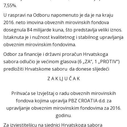
7,55%.
U raspravi na Odboru napomenuto je da je na kraju
2016. neto imovina obveznih mirovinskih fondova
dosegnula 84 milijarde kuna, što predstavlja veliki iznos.
Istaknuta je i nužnost kvalitetnog i stabilnog upravljanja
obveznim mirovinskim fondovima.
Odbor za financije i državni proračun Hrvatskoga
sabora odlučio je većinom glasova (6 „ZA“, 1 „PROTIV“)
predložiti Hrvatskome saboru da donese slijedeći
Z A K LJ U Č A K
Prihvaća se Izvještaj o radu obveznih mirovinskih
fondova kojima upravlja PBZ CROATIA d.d. za
upravljanje obveznim mirovinskim fondovima za 2016.
godinu.
Za izvjestiteljicu na sjednici Hrvatskoga sabora