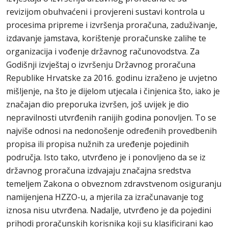
revizijom obuhvaćeni i provjereni sustavi kontrola u
procesima pripreme i izvršenja proračuna, zaduživanje,
izdavanje jamstava, korištenje proračunske zalihe te
organizacija i vođenje državnog računovodstva. Za
Godišnji izvještaj o izvršenju Državnog proračuna
Republike Hrvatske za 2016. godinu izraženo je uvjetno
mišljenje, na što je dijelom utjecala i činjenica što, iako je
značajan dio preporuka izvršen, još uvijek je dio
nepravilnosti utvrđenih ranijih godina ponovljen. To se
najviše odnosi na nedonošenje određenih provedbenih
propisa ili propisa nužnih za uređenje pojedinih
područja. Isto tako, utvrđeno je i ponovljeno da se iz
državnog proračuna izdvajaju značajna sredstva
temeljem Zakona o obveznom zdravstvenom osiguranju
namijenjena HZZO-u, a mjerila za izračunavanje tog
iznosa nisu utvrđena. Nadalje, utvrđeno je da pojedini
prihodi proračunskih korisnika koji su klasificirani kao