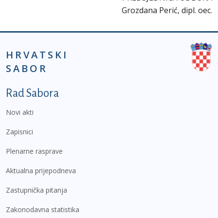
Grozdana Perić, dipl. oec.
HRVATSKI
SABOR
Podnožje prvi izbornik
Rad Sabora
Novi akti
Zapisnici
Plenarne rasprave
Aktualna prijepodneva
Zastupnička pitanja
Zakonodavna statistika