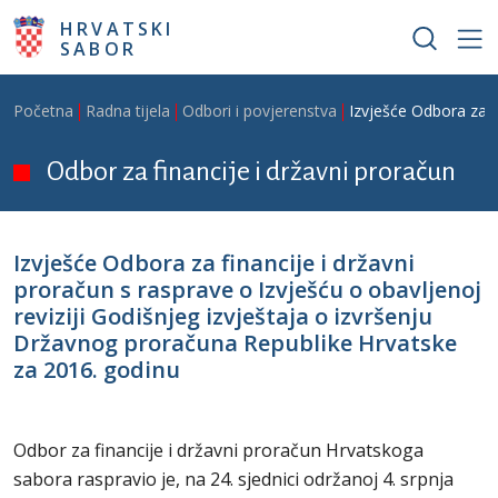
Skoči na glavni sadržaj
HRVATSKI
SABOR
Breadcrumb
Početna
Radna tijela
Odbori i povjerenstva
Izvješće Odbora za f
Odbor za financije i državni proračun
Izvješće Odbora za financije i državni
proračun s rasprave o Izvješću o obavljenoj
reviziji Godišnjeg izvještaja o izvršenju
Državnog proračuna Republike Hrvatske
za 2016. godinu
Odbor za financije i državni proračun Hrvatskoga
sabora raspravio je, na 24. sjednici održanoj 4. srpnja