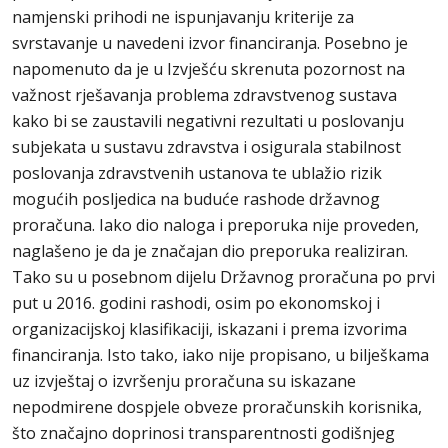
namjenski prihodi ne ispunjavanju kriterije za
svrstavanje u navedeni izvor financiranja. Posebno je
napomenuto da je u Izvješću skrenuta pozornost na
važnost rješavanja problema zdravstvenog sustava
kako bi se zaustavili negativni rezultati u poslovanju
subjekata u sustavu zdravstva i osigurala stabilnost
poslovanja zdravstvenih ustanova te ublažio rizik
mogućih posljedica na buduće rashode državnog
proračuna. Iako dio naloga i preporuka nije proveden,
naglašeno je da je značajan dio preporuka realiziran.
Tako su u posebnom dijelu Državnog proračuna po prvi
put u 2016. godini rashodi, osim po ekonomskoj i
organizacijskoj klasifikaciji, iskazani i prema izvorima
financiranja. Isto tako, iako nije propisano, u bilješkama
uz izvještaj o izvršenju proračuna su iskazane
nepodmirene dospjele obveze proračunskih korisnika,
što značajno doprinosi transparentnosti godišnjeg