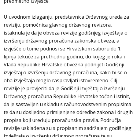
predmetno Izvješće.
U uvodnom izlaganju, predstavnica Državnog ureda za
reviziju, pomoćnica glavnog državnog revizora,
istaknula je da je obveza revizije godišnjeg izvještaja o
izvršenju državnog proračuna zakonska obveza, a
izvješće o tome podnosi se Hrvatskom saboru do 1.
lipnja tekuće za prethodnu godinu, do kojeg je roka i
Vlada Republike Hrvatske obvezna podnijeti Godišnji
izvještaj o izvršenju državnog proračuna, kako bi se o
oba izvještaja moglo raspravljati istovremeno. Cilj
revizije je provjeriti da je Godišnji izvještaj o izvršenju
Državnog proračuna Republike Hrvatske točan i istinit,
da je sastavljen u skladu s računovodstvenim propisima
te da su dosljedno primijenjene odredbe zakona i drugih
propisa koji uređuju proračunska pravila. Područja
revizije usklađena su s propisanim sadržajem godišnjeg
izvještaja o izvršenju državnog proračuna te su