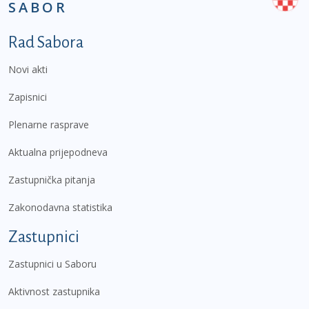
SABOR
Podnožje prvi izbornik
Rad Sabora
Novi akti
Zapisnici
Plenarne rasprave
Aktualna prijepodneva
Zastupnička pitanja
Zakonodavna statistika
Zastupnici
Zastupnici u Saboru
Aktivnost zastupnika