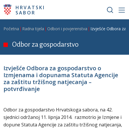
Skoči na glavni sadržaj
HRVATSKI
SABOR
Breadcrumb
Početna
Radna tijela
Odbori i povjerenstva
Izvješće Odbora za 
Odbor za gospodarstvo
Izvješće Odbora za gospodarstvo o
Izmjenama i dopunama Statuta Agencije
za zaštitu tržišnog natjecanja –
potvrđivanje
Odbor za gospodarstvo Hrvatskoga sabora, na 42.
sjednici održanoj 11. lipnja 2014. razmotrio je Izmjene i
dopune Statuta Agencije za zaštitu tržišnog natjecanja,