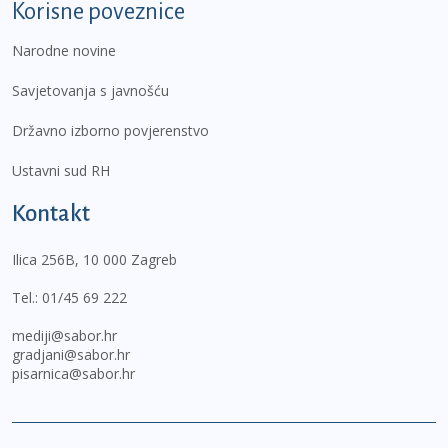
Korisne poveznice
Narodne novine
Savjetovanja s javnošću
Državno izborno povjerenstvo
Ustavni sud RH
Kontakt
Ilica 256B, 10 000 Zagreb
Tel.:
01/45 69 222
mediji@sabor.hr
gradjani@sabor.hr
pisarnica@sabor.hr