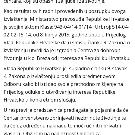
centara, koji su opasni i za ljude i za životinje.
Kao rezultat svih radnji provedenih u postupku ovoga
izvlaštenja, Ministarstvo pravosuđa Republike Hrvatske
je svojim aktom Klasa: 943-04/14-01/14, Urbroj: 514-04-
02-02-15-14, od 8. lipnja 2015. godine uputilo Prijedlog
Vladi Republike Hrvatske da u smislu članka 9. Zakona o
izvlaštenju utvrdi da je izgradnja Centra za dobrobit
životinja u k.o. Breza od interesa za Republiku Hrvatsku.
Vlada Republike Hrvatske je sukladno članku 9. stavak
4. Zakona o izvlaštenju proslijedila predmet ovom
Odboru kako bi isti dao svoje prethodno mišljenje na
Prijedlog odluke o utvrđivanju interesa Republike
Hrvatske u konkretnom slučaju.
U raspravi je predstavnica predlagatelja pojasnila da će
Centar prvenstveno zbrinjavati nezbrinute životinje te
da će uz određenu naknadu to moći učiniti i privatni
vlasnici. Obzirom na nadležnost Odbora za