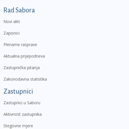
Podnožje prvi izbornik
Rad Sabora
Novi akti
Zapisnici
Plenarne rasprave
Aktualna prijepodneva
Zastupnička pitanja
Zakonodavna statistika
Zastupnici
Zastupnici u Saboru
Aktivnost zastupnika
Stegovne mjere