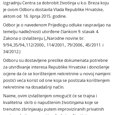
izgradnju Centra za dobrobit životinja u k.o. Breza koju
je ovom Odboru dostavila Vlada Republike Hrvatske,
aktom od 16. lipnja 2015. godine.
Odbor je o navedenom Prijedlogu odluke raspravljao na
temelju nadležnosti utvrđene člankom 9. stavak 4.
Zakona o izvlaštenju („Narodne novine br.
9/94.,35/94.,112/2000., 114/2001., 79/2006., 45/2011. i
34/2012.)
Odboru su dostavljene preslike dokumenata potrebne
za utvrđivanje interesa Republike Hrvatske i donošenje
ocjene da će se korištenjem nekretnine u novoj namjeni
postići veća korist od one koja se postizala korištenjem
nekretnine na dosadašnji način.
Naime, ovim izvlaštenjem omogućit će se trajna i
kvalitetna skrb o napuštenim životinjama koje se
trenutno zbrinjavaju putem improviziranih privatnih