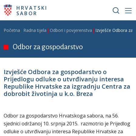
Skoči na glavni sadržaj
HRVATSKI
SABOR
Breadcrumb
Početna
Radna tijela
Odbori i povjerenstva
Izvješće Odbora za g
Odbor za gospodarstvo
Izvješće Odbora za gospodarstvo o
Prijedlogu odluke o utvrđivanju interesa
Republike Hrvatske za izgradnju Centra za
dobrobit životinja u k.o. Breza
Odbor za gospodarstvo Hrvatskoga sabora, na 56.
sjednici održanoj 10. srpnja 2015. razmotrio je Prijedlog
odluke o utvrđivanju interesa Republike Hrvatske za