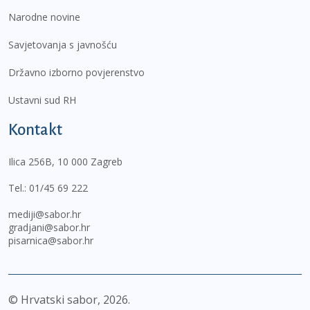
Narodne novine
Savjetovanja s javnošću
Državno izborno povjerenstvo
Ustavni sud RH
Kontakt
Ilica 256B, 10 000 Zagreb
Tel.:
01/45 69 222
mediji@sabor.hr
gradjani@sabor.hr
pisarnica@sabor.hr
© Hrvatski sabor,
2026