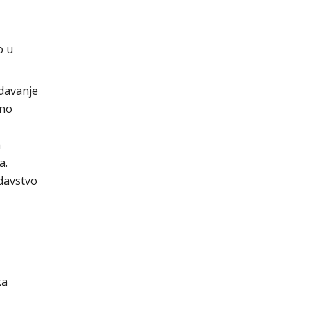
o u
zdavanje
tno
h
a.
davstvo
ka