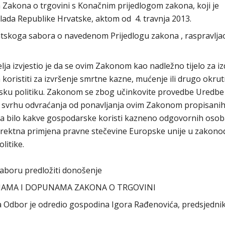
 Zakona o trgovini s Konačnim prijedlogom zakona, koji je
lada Republike Hrvatske, aktom od 4. travnja 2013.
vatskoga sabora o navedenom Prijedlogu zakona , raspravlja
ja izvjestio je da se ovim Zakonom kao nadležno tijelo za i
 koristiti za izvršenje smrtne kazne, mućenje ili drugo okru
nsku politiku. Zakonom se zbog učinkovite provedbe Uredbe
 svrhu odvraćanja od ponavljanja ovim Zakonom propisani
anja bilo kakve gospodarske koristi kazneno odgovornih osob
rektna primjena pravne stečevine Europske unije u zakono
litike.
aboru predložiti donošenje
NAMA I DOPUNAMA ZAKONA O TRGOVINI
ora Odbor je odredio gospodina Igora Rađenovića, predsjedni