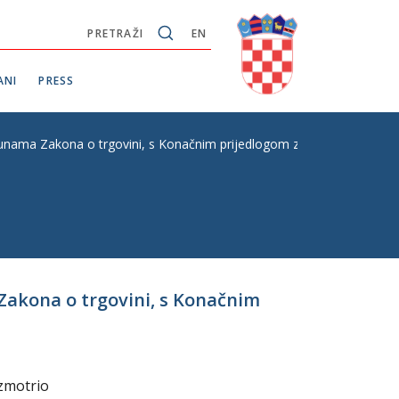
PRETRAŽI
EN
ANI
PRESS
ma Zakona o trgovini, s Konačnim prijedlogom zakona, hitni postupak
Zakona o trgovini, s Konačnim
azmotrio