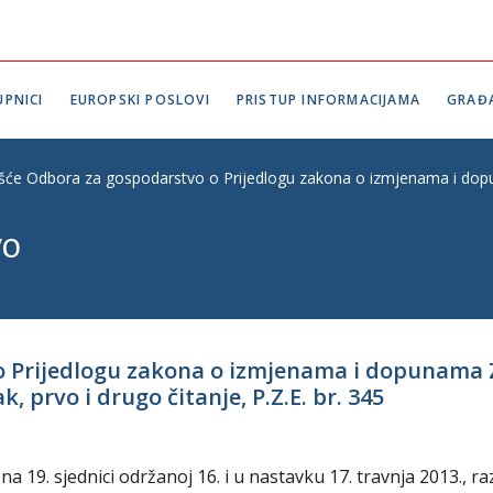
PNICI
EUROPSKI POSLOVI
PRISTUP INFORMACIJAMA
GRAĐ
ešće Odbora za gospodarstvo o Prijedlogu zakona o izmjenama i dopuna
vo
o Prijedlogu zakona o izmjenama i dopunama 
 prvo i drugo čitanje, P.Z.E. br. 345
19. sjednici održanoj 16. i u nastavku 17. travnja 2013., r