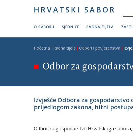
Skoči na glavni sadržaj
HRVATSKI SABOR
O SABORU
SJEDNICE
RADNA TIJELA
ZASTU
Breadcrumb
Početna
Radna tijela
Odbori i povjerenstva
Izvj
Odbor za gospodarst
Izvješće Odbora za gospodarstvo 
prijedlogom zakona, hitni postupak,
Odbor za gospodarstvo Hrvatskoga sabora, na 