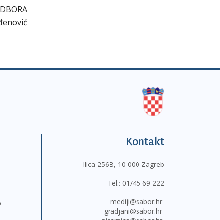
ODBORA
đenović
Kontakt
Ilica 256B, 10 000 Zagreb
Tel.:
01/45 69 222
mediji@sabor.hr
o
gradjani@sabor.hr