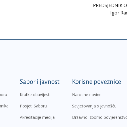
PREDSJEDNIK 
Igor Ra
k
Sabor i javnost
Korisne poveznice
boru
Kratke obavijesti
Narodne novine
pnika
Posjeti Saboru
Savjetovanja s javnošću
Akreditacije medija
Državno izborno povjerenstv