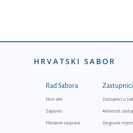
HRVATSKI SABOR
Podnožje prvi izborni
Rad Sabora
Zastupnici
Novi akti
Zastupnici u Sa
Zapisnici
Aktivnost zastu
Plenarne rasprave
Stegovne mjere