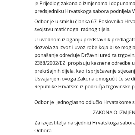
je Prijedlog zakona o izmjenama i dopunama
predsjedniku Hrvatskoga sabora podnijela V
Odbor je u smislu članka 67. Poslovnika Hr
svojstvu matičnoga radnog tijela.
U uvodnom izlaganju predstavnik predlagatel
dozvola za izvoz i uvoz robe koja bi se mogla
ponašanje određuje Državni ured za trgovi
2368/2002/EZ propisuju kaznene odredbe u
prekršajnih dijela, kao i sprječavanje stjec
Usvajanjem ovoga Zakona omogućit će se di
Republike Hrvatske iz područja trgovinske po
Odbor je jednoglasno odlučio Hrvatskome s
ZAKONA O IZMJE
Za izvjestitelja na sjednici Hrvatskoga sab
Odbora.